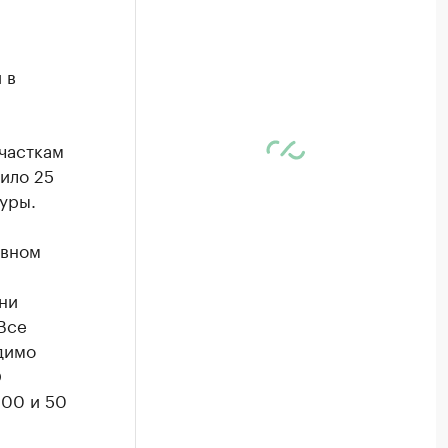
 в
часткам
ило 25
уры.
ивном
ни
Все
димо
О
400 и 50