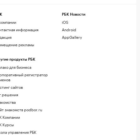
К
РБК Новости
компании
iOS
нтактная информация
Android
дакция
AppGallery
змещение рекламы
угие продукты РБК
лако для бизнеса
рпоративный регистратор
менов
стинг сайтов
г.решения
акомства
йт знакомств podbor.ru
К Компании
К Курсы
ола управления РБК