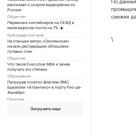
По данны
рассказал о скором выдворении из
промышлен
России
свежих да
Общество
Перевозки контейнеров на СКЖД в
июле выросли почти на 7%
Краснодарский край
\
На станции метро «Смоленская»
начали реставрацию облицовки
путевых стен
Общество
Что такое Executive MBA и зачем
получать эту степень
Образование
Патрушев посетил флагман ВМС
Бразилии «Атлантико» в порту Рио-де-
Жанейро
Политика
Загрузить еще