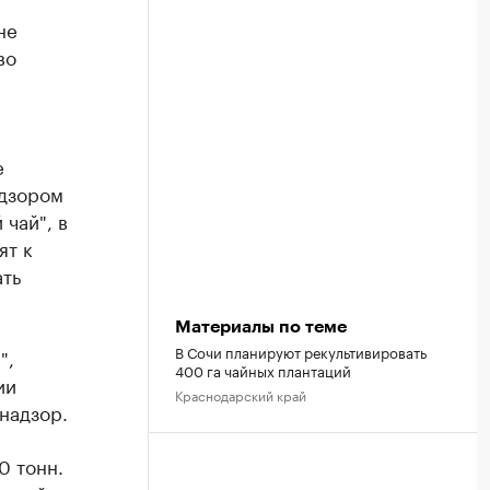
не
во
е
адзором
 чай", в
ят к
ать
Материалы по теме
В Сочи планируют рекультивировать
",
400 га чайных плантаций
ии
Краснодарский край
надзор.
0 тонн.