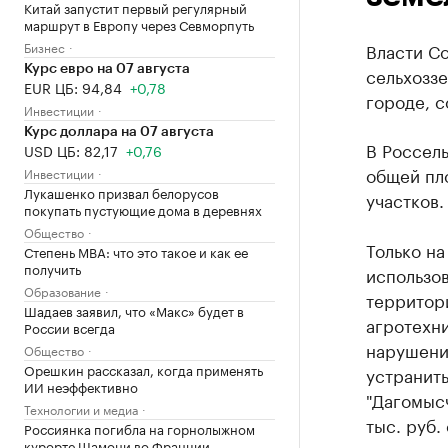
Китай запустит первый регулярный
маршрут в Европу через Севморпуть
Бизнес
Власти С
Курс евро на 07 августа
сельхозз
EUR ЦБ: 94,84
+0,78
городе, 
Инвестиции
Курс доллара на 07 августа
В Россел
USD ЦБ: 82,17
+0,76
общей пло
Инвестиции
Лукашенко призвал белорусов
участков.
покупать пустующие дома в деревнях
Общество
Только на
Степень MBA: что это такое и как ее
получить
использов
Образование
территори
Шадаев заявил, что «Макс» будет в
агротехни
России всегда
нарушени
Общество
Орешкин рассказал, когда применять
устранить
ИИ неэффективно
"Дагомыс
Технологии и медиа
тыс. руб.
Россиянка погибла на горнолыжном
курорте Шамони во Франции