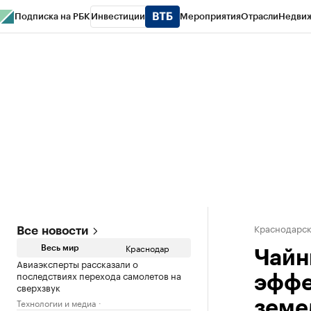
Подписка на РБК
Инвестиции
Мероприятия
Отрасли
Недви
РБК Курсы
РБК Life
Тренды
Визионеры
Национальные проекты
Горо
Газета
Спецпроекты СПб
Конференции СПб
Спецпроекты
Проверк
Краснодарск
Все новости
Краснодар
Весь мир
Чайн
Авиаэксперты рассказали о
последствиях перехода самолетов на
эффе
сверхзвук
Технологии и медиа
земе