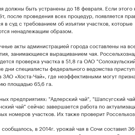
 должны быть устранены до 18 февраля. Если этого 
т, после проведения всех процедур, появляется пра
я в суд с требованием об изъятии участков, которые
ются ненадлежащим образом.
ичные акты администрацией города составлены на вс
тия, занимающиеся выращиванием чая. Россельхозн
дется проверка участка в 51,8 га ОАО "Солохаульский
е дни специалисты федерального ведомства приступ
в ЗАО «Хоста-Чай», где неэффективными могут призн
ию площадью 65,6 га.
ных предприятиях: "Адлерский чай", "Шапсугский чай
ский чай" сейчас завершается работа по актуализац
ых номеров участков. Их также проверит Россельхоз
 сообщалось, в 2014г. урожай чая в Сочи составил 36