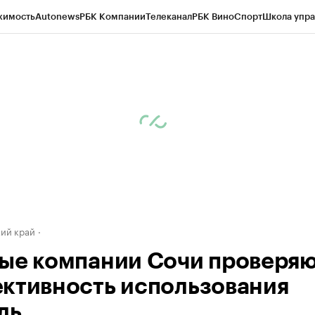
жимость
Autonews
РБК Компании
Телеканал
РБК Вино
Спорт
Школа упра
д
Стиль
Крипто
РБК Бизнес-среда
Дискуссионный клуб
Исследования
К
а контрагентов
Политика
Экономика
Бизнес
Технологии и медиа
Фина
ий край
ые компании Сочи проверяю
ктивность использования
ль