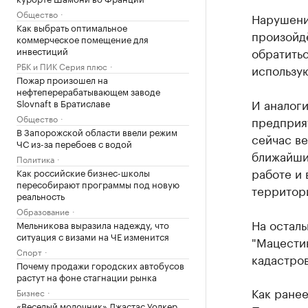
Общество
Нарушения
Как выбрать оптимальное
произойдё
коммерческое помещение для
инвестиций
обратитьс
РБК и ПИК Серия плюс
использу
Пожар произошел на
нефтеперерабатывающем заводе
И аналог
Slovnaft в Братиславе
Общество
предприя
В Запорожской области ввели режим
сейчас ве
ЧС из-за перебоев с водой
ближайши
Политика
работе и 
Как российские бизнес-школы
пересобирают программы под новую
территор
реальность
Образование
На осталь
Мельникова выразила надежду, что
ситуация с визами на ЧЕ изменится
"Мацестин
Спорт
кадастров
Почему продажи городских автобусов
растут на фоне стагнации рынка
Как ранее
Бизнес
«Веселый молочник» Джастас Уолкер