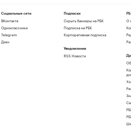
Социальные сети
Подписки
РБ
ВКонтакте
Скрыть баннеры на РБК
О 
Одноклассники
Подписка на РБК
Ко
Telegram
Корпоративная подписка
Ре
Дзен
Ра
Уведомления
RSS Новости
Др
Об
Ко
до
Хо
Ре
Зн
Са
РБ
РБ
Шк