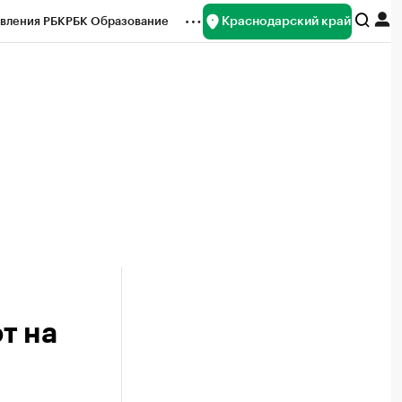
Краснодарский край
вления РБК
РБК Образование
редитные рейтинги
Франшизы
нсы
Рынок наличной валюты
т на