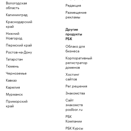
Вологодская
Редакция
область
Размещение
Калининград
рекламы
Краснодарский
край
Другие
Нижний
продукты
Новгород
РБК
Пермский край
Облако для
бизнеса
Ростов-на-Дону
Корпоративный
Татарстан
регистратор
Тюмень
доменов
Черноземье
Хостинг
сайтов
Кавказ
Рег.решения
Карелия
Знакомства
Мурманск
Сайт
Приморский
знакомств
край
podbor.ru
РБК
Компании
РБК Курсы