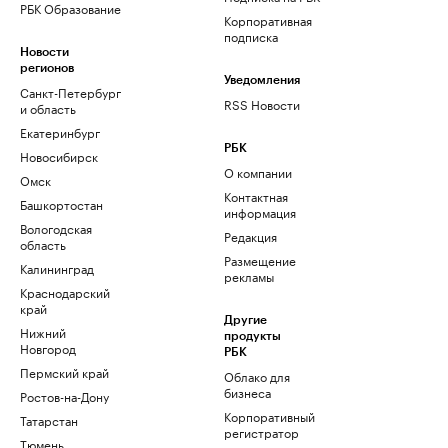
РБК Образование
Корпоративная
подписка
Новости
регионов
Уведомления
Санкт-Петербург
RSS Новости
и область
Екатеринбург
РБК
Новосибирск
О компании
Омск
Контактная
Башкортостан
информация
Вологодская
Редакция
область
Размещение
Калининград
рекламы
Краснодарский
край
Другие
Нижний
продукты
Новгород
РБК
Пермский край
Облако для
бизнеса
Ростов-на-Дону
Корпоративный
Татарстан
регистратор
Тюмень
доменов