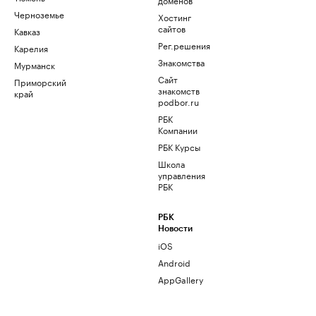
Черноземье
Хостинг
сайтов
Кавказ
Рег.решения
Карелия
Знакомства
Мурманск
Сайт
Приморский
знакомств
край
podbor.ru
РБК
Компании
РБК Курсы
Школа
управления
РБК
РБК
Новости
iOS
Android
AppGallery