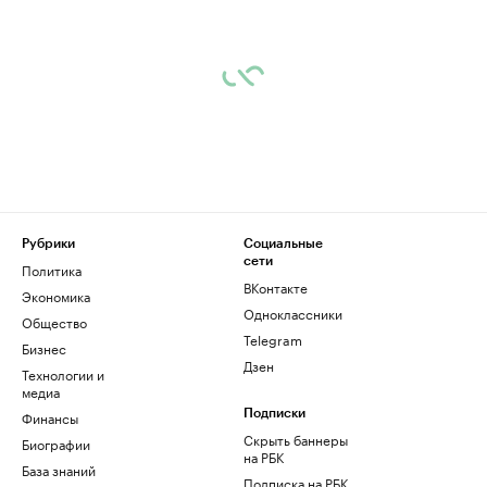
Рубрики
Социальные
сети
Политика
ВКонтакте
Экономика
Одноклассники
Общество
Telegram
Бизнес
Дзен
Технологии и
медиа
Финансы
Подписки
Скрыть баннеры
Биографии
на РБК
База знаний
Подписка на РБК