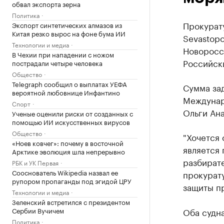
обвал экспорта зерна
Политика
Прокурату
Экспорт синтетических алмазов из
Китая резко вырос на фоне бума ИИ
Sevastopo
Технологии и медиа
Новоросси
В Чехии при нападении с ножом
Российск
пострадали четыре человека
Общество
Telegraph сообщил о выплатах УЕФА
Сумма за
вероятной любовнице Инфантино
Междунар
Спорт
Ольги Ан
Ученые оценили риски от созданных с
помощью ИИ искусственных вирусов
Общество
"Хочется 
«Ноев ковчег»: почему в восточной
является
Арктике эволюция шла непрерывно
разбират
РБК и УК Первая
Сооснователь Wikipedia назвал ее
прокурат
рупором пропаганды под эгидой ЦРУ
защиты пр
Технологии и медиа
Зеленский встретился с президентом
Сербии Вучичем
Оба судна
Политика