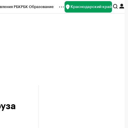
Краснодарский край
вления РБК
РБК Образование
редитные рейтинги
Франшизы
нсы
Рынок наличной валюты
руза