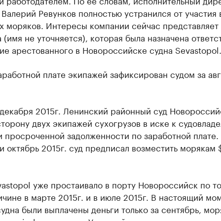
й работодателем. По ее словам, исполнительный дир
Валерий Ревунков полностью устранился от участия 
х моряков. Интересы компании сейчас представляет 
 (имя не уточняется), которая была назначена ответс
ие арестованного в Новороссийске судна Sevastopol
аработной плате экипажей зафиксирован судом за авг
 декабря 2015г. Ленинский районный суд Новороссий
сторону двух экипажей сухогрузов в иске к судовладе
 просроченной задолженности по заработной плате.
и октябрь 2015г. суд предписал возместить морякам
astopol уже простаивало в порту Новороссийск по т
чине в марте 2015г. и в июле 2015г. В настоящий мо
удна были выплачены деньги только за сентябрь, мо