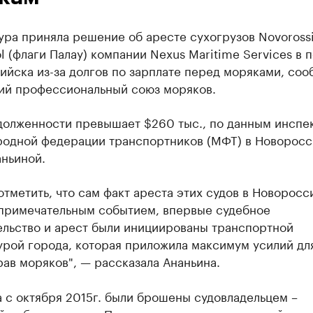
ра приняла решение об аресте сухогрузов Novorossi
l (флаги Палау) компании Nexus Maritime Services в 
йска из-за долгов по зарплате перед моряками, соо
ий профессиональный союз моряков.
долженности превышает $260 тыс., по данным инспе
одной федерации транспортников (МФТ) в Новоросс
аньиной.
отметить, что сам факт ареста этих судов в Новоросс
 примечательным событием, впервые судебное
ельство и арест были инициированы транспортной
урой города, которая приложила максимум усилий дл
ав моряков", — рассказала Ананьина.
 с октября 2015г. были брошены судовладельцем –