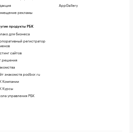
дакция
AppGallery
змещение рекламы
угие продукты РБК
лако для бизнеса
рпоративный регистратор
менов
стинг сайтов
г.решения
акомства
йт знакомств podbor.ru
К Компании
К Курсы
ола управления РБК