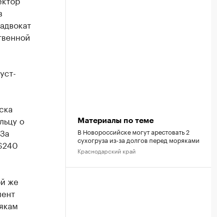
ектор
в
адвокат
твенной
.
уст-
ска
льцу о
Материалы по теме
 За
В Новороссийске могут арестовать 2
сухогруза из-за долгов перед моряками
 $240
Краснодарский край
ой же
мент
рякам