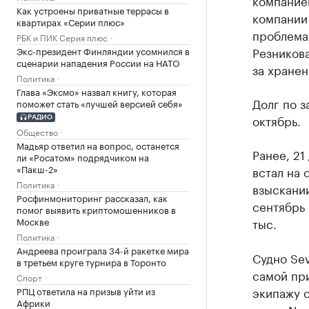
компание
Как устроены приватные террасы в
компании 
квартирах «Серии плюс»
проблема
РБК и ПИК Серия плюс
Резникова
Экс-президент Финляндии усомнился в
сценарии нападения России на НАТО
за хранен
Политика
Глава «Эксмо» назвал книгу, которая
Долг по з
поможет стать «лучшей версией себя»
октябрь.
РАДИО
Общество
Мадьяр ответил на вопрос, останется
Ранее, 21
ли «Росатом» подрядчиком на
«Пакш-2»
встал на 
Политика
взыскании
Росфинмониторинг рассказал, как
сентябрь 
помог выявить криптомошенников в
Москве
тыс.
Политика
Андреева проиграла 34-й ракетке мира
Судно Sev
в третьем круге турнира в Торонто
самой при
Спорт
экипажу с
РПЦ ответила на призыв уйти из
Африки