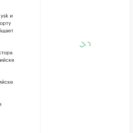
ysk и
порту
бщает
ктора
ийске
ийске
я