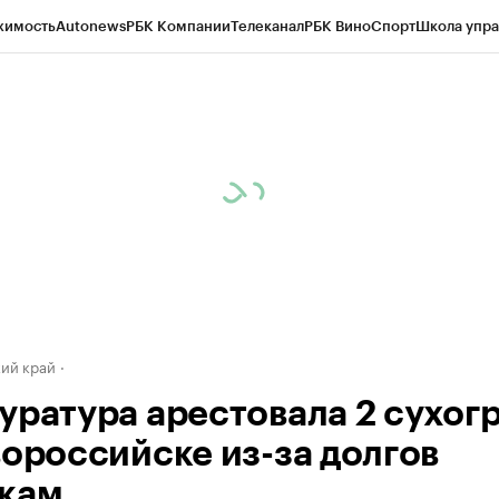
жимость
Autonews
РБК Компании
Телеканал
РБК Вино
Спорт
Школа упра
д
Стиль
Крипто
РБК Бизнес-среда
Дискуссионный клуб
Исследования
К
а контрагентов
Политика
Экономика
Бизнес
Технологии и медиа
Фина
ий край
уратура арестовала 2 сухог
вороссийске из-за долгов
кам