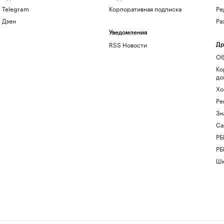
Telegram
Корпоративная подписка
Ре
Дзен
Ра
Уведомления
RSS Новости
Др
Об
Ко
до
Хо
Ре
Зн
Са
РБ
РБ
Шк