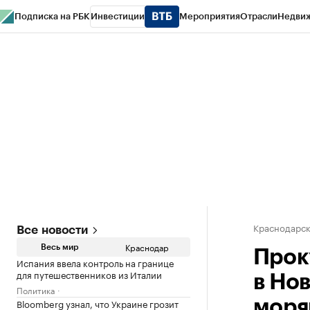
Подписка на РБК
Инвестиции
Мероприятия
Отрасли
Недви
РБК Курсы
РБК Life
Тренды
Визионеры
Национальные проекты
Горо
Газета
Спецпроекты СПб
Конференции СПб
Спецпроекты
Проверк
Краснодарск
Все новости
Краснодар
Весь мир
Прок
Испания ввела контроль на границе
для путешественников из Италии
в Но
Политика
Bloomberg узнал, что Украине грозит
моря