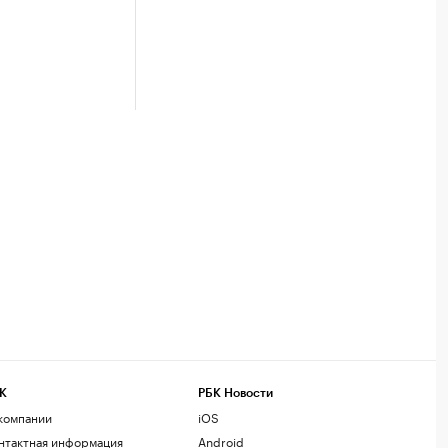
К
РБК Новости
компании
iOS
нтактная информация
Android