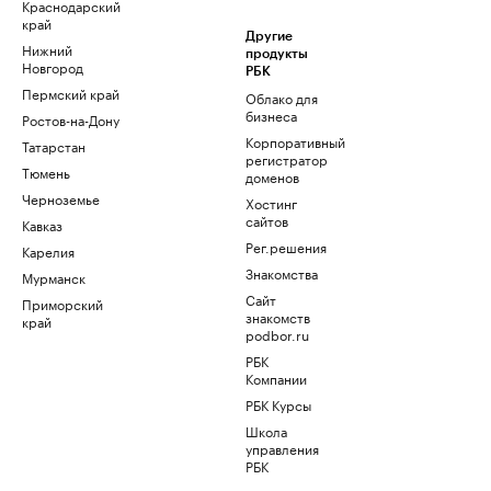
Краснодарский
край
Другие
Нижний
продукты
Новгород
РБК
Пермский край
Облако для
бизнеса
Ростов-на-Дону
Корпоративный
Татарстан
регистратор
Тюмень
доменов
Черноземье
Хостинг
сайтов
Кавказ
Рег.решения
Карелия
Знакомства
Мурманск
Сайт
Приморский
знакомств
край
podbor.ru
РБК
Компании
РБК Курсы
Школа
управления
РБК