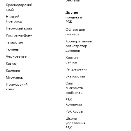
Краснодарский
край
Другие
Нижний
продукты
Новгород
РБК
Пермский край
Облако для
бизнеса
Ростов-на-Дону
Корпоративный
Татарстан
регистратор
Тюмень
доменов
Черноземье
Хостинг
сайтов
Кавказ
Рег.решения
Карелия
Знакомства
Мурманск
Сайт
Приморский
знакомств
край
podbor.ru
РБК
Компании
РБК Курсы
Школа
управления
РБК