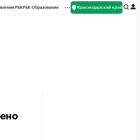
Краснодарский край
вления РБК
РБК Образование
редитные рейтинги
Франшизы
нсы
Рынок наличной валюты
лено