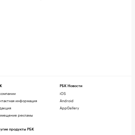
К
РБК Новости
компании
iOS
нтактная информация
Android
дакция
AppGallery
змещение рекламы
угие продукты РБК