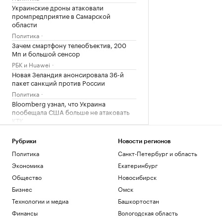
Украинские дроны атаковали
промпредприятие в Самарской
области
Политика
Зачем смартфону телеобъектив, 200
Мп и большой сенсор
РБК и Huawei
Новая Зеландия анонсировала 36-й
пакет санкций против России
Политика
Bloomberg узнал, что Украина
пообещала США больше не атаковать
КТК
Политика
Axios узнал, что OpenAI замедлила
Рубрики
Новости регионов
разработку ИИ-модели Astra
Политика
Санкт-Петербург и область
Технологии и медиа
Экономика
Екатеринбург
В Московской области отменили
Общество
Новосибирск
ракетную опасность
Бизнес
Омск
Политика
Мэр Киева сообщил о пожарах после
Технологии и медиа
Башкортостан
взрывов
Финансы
Вологодская область
Политика