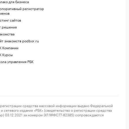
лако для бизнеса
рпоративный регистратор
менов
стинг сайтов
г.решения
акомства
йт знакомств podbor.ru
К Компании
К Курсы
ола управления РБК
регистрации средства массовой информации выдано Федеральной
и сетевого издания «РБК» (свидетельство о регистрации средства
ор) 03.12.2021 за номером ЭЛ №ФС77-82385) сопровождаются