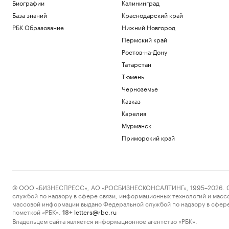
Биографии
Калининград
CNN узнал, как высший военачальник
База знаний
Краснодарский край
США пытается закончить войну с
Ираном
РБК Образование
Нижний Новгород
Политика
Пермский край
Экс-министра ВВС США лишили
Ростов-на-Дону
доступа к секретным данным из-за
утечки
Татарстан
Политика
Тюмень
Шуваев сообщил о системе
Черноземье
оповещения, для которой не нужны
Кавказ
сеть и зарядка
Карелия
Политика
В Московской области объявили
Мурманск
беспилотную опасность
Приморский край
Политика
Загрузить еще
© ООО «БИЗНЕСПРЕСС», АО «РОСБИЗНЕСКОНСАЛТИНГ», 1995–2026. Сообщ
службой по надзору в сфере связи, информационных технологий и масс
массовой информации выдано Федеральной службой по надзору в сфере
пометкой «РБК».
letters@rbc.ru
18+
Владельцем сайта является информационное агентство «РБК».