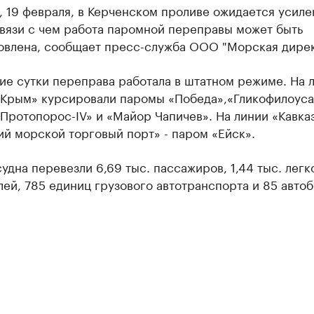
, 19 февраля, в Керченском проливе ожидается усиле
связи с чем работа паромной переправы может быть
овлена, сообщает пресс-служба ООО "Морская дирек
е сутки переправа работала в штатном режиме. На 
 Крым» курсировали паромы «Победа»,«Гликофилоуса I
Протопорос-IV» и «Майор Чапичев». На линии «Кавказ
й морской торговый порт» - паром «Ейск».
судна перевезли 6,69 тыс. пассажиров, 1,44 тыс. легк
ей, 785 единиц грузового автотранспорта и 85 автоб