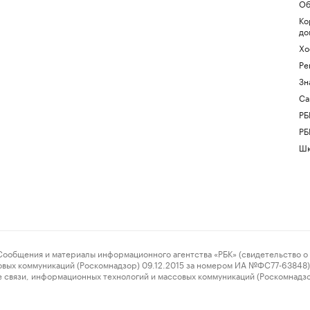
Об
Ко
до
Хо
Ре
Зн
Са
РБ
РБ
Шк
ения и материалы информационного агентства «РБК» (свидетельство о 
овых коммуникаций (Роскомнадзор) 09.12.2015 за номером ИА №ФС77-63848) 
 связи, информационных технологий и массовых коммуникаций (Роскомнадз