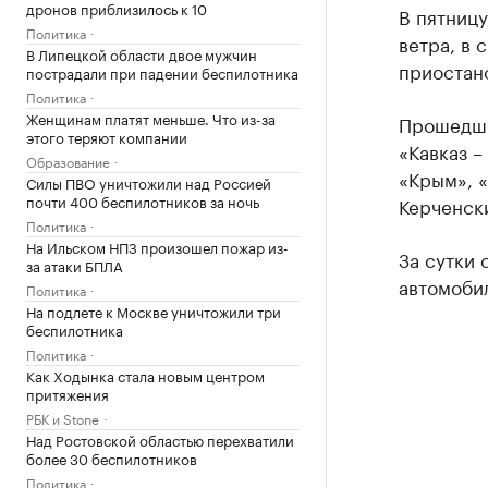
дронов приблизилось к 10
В пятницу
Политика
ветра, в 
В Липецкой области двое мужчин
приостан
пострадали при падении беспилотника
Политика
Женщинам платят меньше. Что из-за
Прошедши
этого теряют компании
«Кавказ –
Образование
«Крым», «
Силы ПВО уничтожили над Россией
почти 400 беспилотников за ночь
Керченски
Политика
На Ильском НПЗ произошел пожар из-
За сутки 
за атаки БПЛА
автомобил
Политика
На подлете к Москве уничтожили три
беспилотника
Политика
Как Ходынка стала новым центром
притяжения
РБК и Stone
Над Ростовской областью перехватили
более 30 беспилотников
Политика