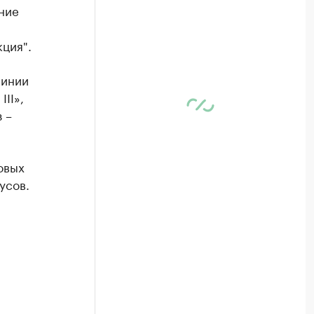
ние
ция".
линии
II»,
 –
овых
усов.