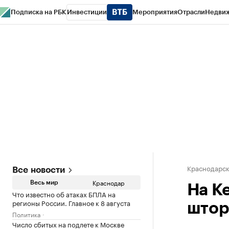
Подписка на РБК
Инвестиции
Мероприятия
Отрасли
Недви
РБК Курсы
РБК Life
Тренды
Визионеры
Национальные проекты
Горо
Газета
Спецпроекты СПб
Конференции СПб
Спецпроекты
Проверк
Краснодарск
Все новости
Краснодар
Весь мир
На К
Что известно об атаках БПЛА на
регионы России. Главное к 8 августа
штор
Политика
Число сбитых на подлете к Москве