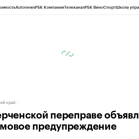
жимость
Autonews
РБК Компании
Телеканал
РБК Вино
Спорт
Школа упра
д
Стиль
Крипто
РБК Бизнес-среда
Дискуссионный клуб
Исследования
К
а контрагентов
Политика
Экономика
Бизнес
Технологии и медиа
Фина
ий край
ерченской переправе объяв
мовое предупреждение