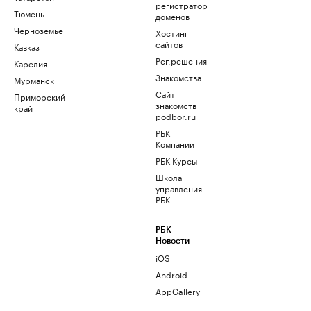
регистратор
Тюмень
доменов
Черноземье
Хостинг
сайтов
Кавказ
Рег.решения
Карелия
Знакомства
Мурманск
Сайт
Приморский
знакомств
край
podbor.ru
РБК
Компании
РБК Курсы
Школа
управления
РБК
РБК
Новости
iOS
Android
AppGallery