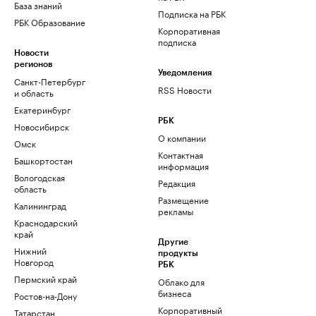
База знаний
Подписка на РБК
РБК Образование
Корпоративная
подписка
Новости
регионов
Уведомления
Санкт-Петербург
RSS Новости
и область
Екатеринбург
РБК
Новосибирск
О компании
Омск
Контактная
Башкортостан
информация
Вологодская
Редакция
область
Размещение
Калининград
рекламы
Краснодарский
край
Другие
Нижний
продукты
Новгород
РБК
Пермский край
Облако для
бизнеса
Ростов-на-Дону
Корпоративный
Татарстан