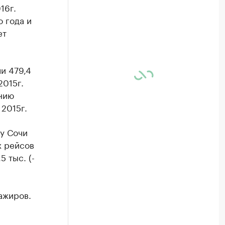
16г.
 года и
ет
и 479,4
2015г.
ению
2015г.
у Сочи
х рейсов
5 тыс. (-
ажиров.