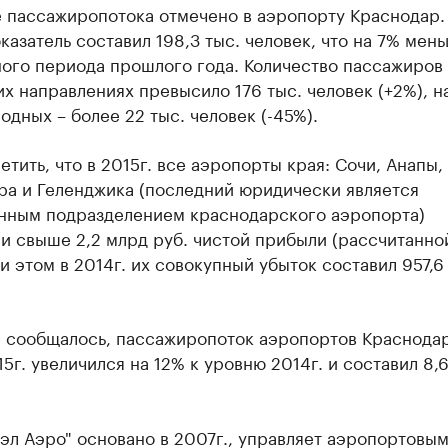
 пассажиропотока отмечено в аэропорту Краснодар.
казатель составил 198,3 тыс. человек, что на 7% мен
ого периода прошлого года. Количество пассажиров
х направлениях превысило 176 тыс. человек (+2%), н
дных – более 22 тыс. человек (-45%).
етить, что в 2015г. все аэропорты края: Сочи, Анапы,
ра и Геленджика (последний юридически является
нным подразделением краснодарского аэропорта)
и свыше 2,2 млрд руб. чистой прибыли (рассчитанно
и этом в 2014г. их совокупный убыток составил 957,6
е сообщалось, пассажиропоток аэропортов Краснода
15г. увеличился на 12% к уровню 2014г. и составил 8,
эл Аэро" основано в 2007г., управляет аэропортовы