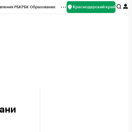
Краснодарский край
вления РБК
РБК Образование
редитные рейтинги
Франшизы
нсы
Рынок наличной валюты
бани