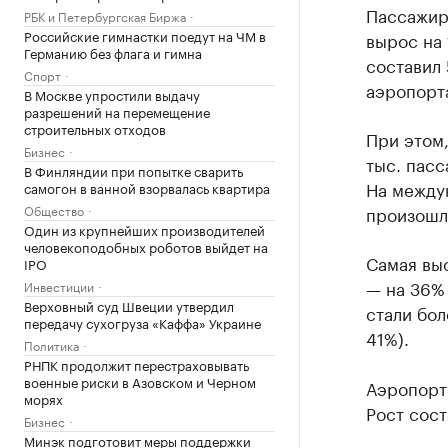
Пассажир
РБК и Петербургская Биржа
Российские гимнастки поедут на ЧМ в
вырос на
Германию без флага и гимна
составил 
Спорт
аэропорт
В Москве упростили выдачу
разрешений на перемещение
строительных отходов
При этом,
Бизнес
тыс. пасс
В Финляндии при попытке сварить
На междун
самогон в ванной взорвалась квартира
Общество
произошл
Один из крупнейших производителей
человекоподобных роботов выйдет на
Самая вы
IPO
— на 36%
Инвестиции
Верховный суд Швеции утвердил
стали бол
передачу сухогруза «Каффа» Украине
41%).
Политика
РНПК продолжит перестраховывать
военные риски в Азовском и Черном
Аэропорт 
морях
Рост сост
Бизнес
Минэк подготовит меры поддержки