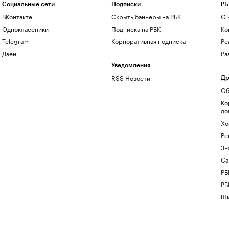
Социальные сети
Подписки
РБ
ВКонтакте
Скрыть баннеры на РБК
О 
Одноклассники
Подписка на РБК
Ко
Telegram
Корпоративная подписка
Ре
Дзен
Ра
Уведомления
RSS Новости
Др
Об
Ко
до
Хо
Ре
Зн
Са
РБ
РБ
Шк