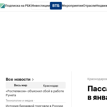
Подписка на РБК
Инвестиции
Мероприятия
Отрасли
Недви
РБК Курсы
РБК Life
Тренды
Визионеры
Национальные проекты
Горо
Газета
Спецпроекты СПб
Конференции СПб
Спецпроекты
Проверк
Краснодарск
Все новости
Краснодар
Весь мир
Пасс
«Ростелеком» объяснил сбой в работе
Рунета
в янв
Технологии и медиа
История биржевой торговли в России