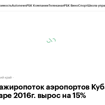
жимость
Autonews
РБК Компании
Телеканал
РБК Вино
Спорт
Школа упра
д
Стиль
Крипто
РБК Бизнес-среда
Дискуссионный клуб
Исследования
К
а контрагентов
Политика
Экономика
Бизнес
Технологии и медиа
Фина
ий край
ажиропоток аэропортов Ку
аре 2016г. вырос на 15%