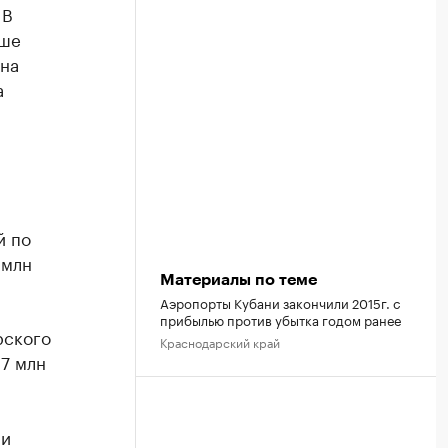
 В
ьше
 на
а
й по
 млн
Материалы по теме
Аэропорты Кубани закончили 2015г. с
прибылью против убытка годом ранее
рского
Краснодарский край
67 млн
ми