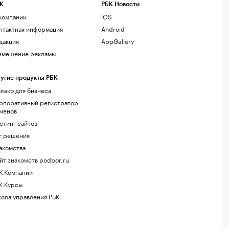
К
РБК Новости
компании
iOS
нтактная информация
Android
дакция
AppGallery
змещение рекламы
угие продукты РБК
лако для бизнеса
рпоративный регистратор
менов
стинг сайтов
г.решения
акомства
йт знакомств podbor.ru
К Компании
К Курсы
ола управления РБК