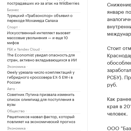
пострадавших из-за атак на Wildberries
Снижение
Бизнес
январе по
Турецкий «Трабзонспор» объявил о
аналогичн
переходе Мохамеда Салаха
внутренни
Спорт
Искусственный интеллект вызовет
междунаро
массовые увольнения — и еще 10
мифов
Стоит отм
РБК и Yandex Cloud
Краснода
The Economist увидел опасность для
стран, активно вкладывающихся в ИИ
обособле
Экономика
заработал
Geely урезала число комплектаций у
РСБУ). Пр
гибридного кроссовера EX-5 EM-i в
России
руб.
Авто
Советник Путина призвала изменить
Как ране
список олимпиад для поступления в
вузы
края в 20
Общество
человек.
Решетников назвал фактор, который
повлияет на экономический прогноз
ООО "Баз
Экономика