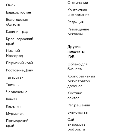
О компании
Омск
Контактная
Башкортостан
информация
Вологодская
Редакция
область
Размещение
Калининград
рекламы
Краснодарский
край
Другие
Нижний
продукты
Новгород
РБК
Пермский край
Облако для
бизнеса
Ростов-на-Дону
Корпоративный
Татарстан
регистратор
Тюмень
доменов
Черноземье
Хостинг
сайтов
Кавказ
Рег.решения
Карелия
Знакомства
Мурманск
Сайт
Приморский
знакомств
край
podbor.ru