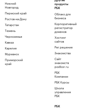
Другие
Нижний
продукты
Новгород
РБК
Пермский край
Облако для
бизнеса
Ростов-на-Дону
Корпоративный
Татарстан
регистратор
Тюмень
доменов
Черноземье
Хостинг
сайтов
Кавказ
Рег.решения
Карелия
Знакомства
Мурманск
Сайт
Приморский
знакомств
край
podbor.ru
РБК
Компании
РБК Курсы
Школа
управления
РБК
РБК