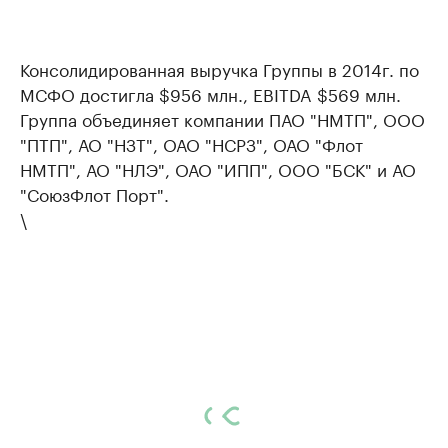
Консолидированная выручка Группы в 2014г. по
МСФО достигла $956 млн., EBITDA $569 млн.
Группа объединяет компании ПАО "НМТП", ООО
"ПТП", АО "НЗТ", ОАО "НСРЗ", ОАО "Флот
НМТП", АО "НЛЭ", ОАО "ИПП", ООО "БСК" и АО
"СоюзФлот Порт".
\