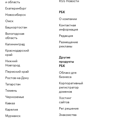
RSS Новости
и область
Екатеринбург
РБК
Новосибирск
О компании
Омск
Контактная
Башкортостан
информация
Вологодская
Редакция
область
Размещение
Калининград
рекламы
Краснодарский
край
Другие
Нижний
продукты
Новгород
РБК
Пермский край
Облако для
бизнеса
Ростов-на-Дону
Корпоративный
Татарстан
регистратор
Тюмень
доменов
Черноземье
Хостинг
сайтов
Кавказ
Рег.решения
Карелия
Знакомства
Мурманск