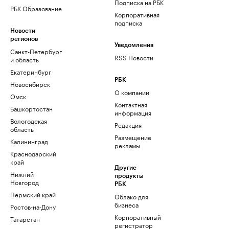
Подписка на РБК
РБК Образование
Корпоративная
подписка
Новости
регионов
Уведомления
Санкт-Петербург
RSS Новости
и область
Екатеринбург
РБК
Новосибирск
О компании
Омск
Контактная
Башкортостан
информация
Вологодская
Редакция
область
Размещение
Калининград
рекламы
Краснодарский
край
Другие
Нижний
продукты
Новгород
РБК
Пермский край
Облако для
бизнеса
Ростов-на-Дону
Корпоративный
Татарстан
регистратор