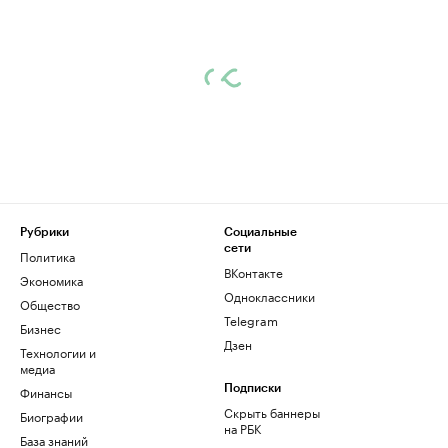
Рубрики
Социальные
сети
Политика
ВКонтакте
Экономика
Одноклассники
Общество
Telegram
Бизнес
Дзен
Технологии и
медиа
Финансы
Подписки
Скрыть баннеры
Биографии
на РБК
База знаний