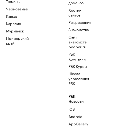
Тюмень
доменов
Черноземье
Хостинг
сайтов
Кавказ
Рег.решения
Карелия
Знакомства
Мурманск
Сайт
Приморский
знакомств
край
podbor.ru
РБК
Компании
РБК Курсы
Школа
управления
РБК
РБК
Новости
iOS
Android
AppGallery