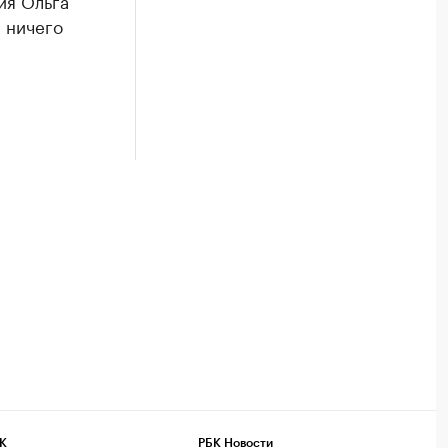
ия Ольга
а ничего
К
РБК Новости