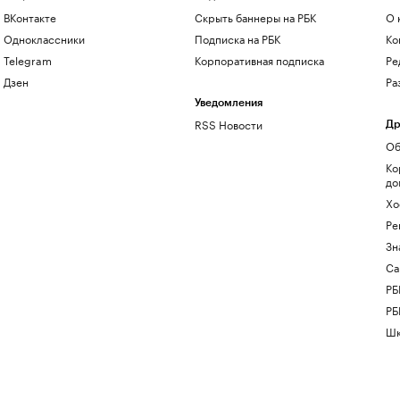
ВКонтакте
Скрыть баннеры на РБК
О 
Одноклассники
Подписка на РБК
Ко
Telegram
Корпоративная подписка
Ре
Дзен
Ра
Уведомления
RSS Новости
Др
Об
Ко
до
Хо
Ре
Зн
Са
РБ
РБ
Шк