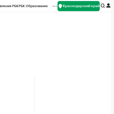
Краснодарский край
вления РБК
РБК Образование
редитные рейтинги
Франшизы
нсы
Рынок наличной валюты