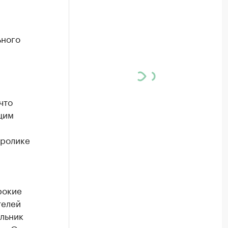
ьного
что
щим
 ролике
рокие
телей
альник