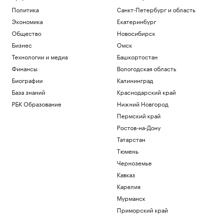
последних днях Диего Марадоны
Политика
Санкт-Петербург и область
Спорт
Экономика
Екатеринбург
Литовец на автомобиле протаранил
заграждения, пытаясь попасть в
Общество
Новосибирск
Россию
Бизнес
Омск
Общество
Технологии и медиа
Башкортостан
Перед пожаром на НПЗ Slovnaft в
Финансы
Вологодская область
Братиславе произошел взрыв
Биографии
Калининград
Общество
В каких странах дети при рождении
База знаний
Краснодарский край
получают гражданство. Карта мира
РБК Образование
Нижний Новгород
Общество
Пермский край
19-летняя россиянка впервые победила
Ростов-на-Дону
соперницу из топ-20 на турнире WTA
Спорт
Татарстан
Тюмень
Загрузить еще
Черноземье
Кавказ
Карелия
Мурманск
Приморский край