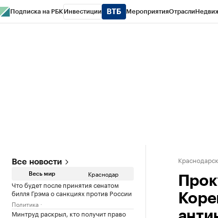
Подписка на РБК
Инвестиции
Мероприятия
Отрасли
Недви
РБК Курсы
РБК Life
Тренды
Визионеры
Национальные проекты
Горо
Газета
Спецпроекты СПб
Конференции СПб
Спецпроекты
Проверк
Краснодарск
Все новости
Краснодар
Весь мир
Прок
Что будет после принятия сенатом
билля Грэма о санкциях против России
Коре
Политика
Минтруд раскрыл, кто получит право
анти