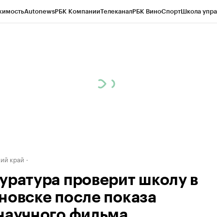
жимость
Autonews
РБК Компании
Телеканал
РБК Вино
Спорт
Школа упра
д
Стиль
Крипто
РБК Бизнес-среда
Дискуссионный клуб
Исследования
К
а контрагентов
Политика
Экономика
Бизнес
Технологии и медиа
Фина
ий край
уратура проверит школу в
новске после показа
научного фильма