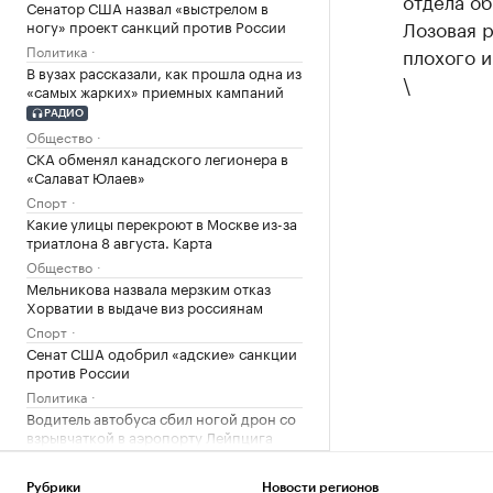
отдела о
Сенатор США назвал «выстрелом в
Лозовая р
ногу» проект санкций против России
Политика
плохого 
В вузах рассказали, как прошла одна из
\
«самых жарких» приемных кампаний
РАДИО
Общество
СКА обменял канадского легионера в
«Салават Юлаев»
Спорт
Какие улицы перекроют в Москве из-за
триатлона 8 августа. Карта
Общество
Мельникова назвала мерзким отказ
Хорватии в выдаче виз россиянам
Спорт
Сенат США одобрил «адские» санкции
против России
Политика
Водитель автобуса сбил ногой дрон со
взрывчаткой в аэропорту Лейпцига
Политика
В Аргентине массажист рассказал о
Рубрики
Новости регионов