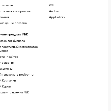
компании
iOS
нтактная информация
Android
дакция
AppGallery
змещение рекламы
угие продукты РБК
лако для бизнеса
рпоративный регистратор
менов
стинг сайтов
г.решения
акомства
йт знакомств podbor.ru
К Компании
К Курсы
ола управления РБК