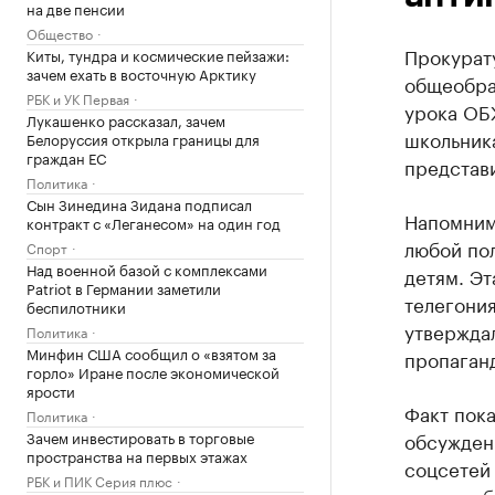
на две пенсии
Общество
Прокурат
Киты, тундра и космические пейзажи:
зачем ехать в восточную Арктику
общеобра
РБК и УК Первая
урока ОБЖ
Лукашенко рассказал, зачем
школьник
Белоруссия открыла границы для
граждан ЕС
представи
Политика
Сын Зинедина Зидана подписал
Напомним,
контракт с «Леганесом» на один год
любой по
Спорт
Над военной базой с комплексами
детям. Эт
Patriot в Германии заметили
телегония
беспилотники
утверждал
Политика
Минфин США сообщил о «взятом за
пропаган
горло» Иране после экономической
ярости
Факт пок
Политика
Зачем инвестировать в торговые
обсужден
пространства на первых этажах
соцсетей 
РБК и ПИК Серия плюс