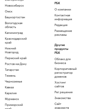
РБК
Новосибирск
О компании
Омск
Контактная
Башкортостан
информация
Вологодская
Редакция
область
Размещение
Калининград
рекламы
Краснодарский
край
Другие
Нижний
продукты
Новгород
РБК
Пермский край
Облако для
бизнеса
Ростов-на-Дону
Корпоративный
Татарстан
регистратор
Тюмень
доменов
Черноземье
Хостинг
сайтов
Кавказ
Рег.решения
Карелия
Знакомства
Мурманск
Сайт
Приморский
знакомств
край