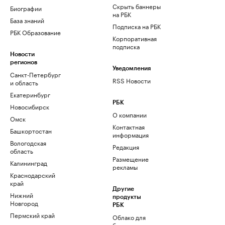
Скрыть баннеры
Биографии
на РБК
База знаний
Подписка на РБК
РБК Образование
Корпоративная
подписка
Новости
регионов
Уведомления
Санкт-Петербург
RSS Новости
и область
Екатеринбург
РБК
Новосибирск
О компании
Омск
Контактная
Башкортостан
информация
Вологодская
Редакция
область
Размещение
Калининград
рекламы
Краснодарский
край
Другие
Нижний
продукты
Новгород
РБК
Пермский край
Облако для
бизнеса