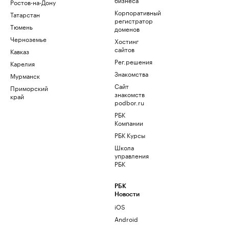
Ростов-на-Дону
Корпоративный
Татарстан
регистратор
Тюмень
доменов
Черноземье
Хостинг
сайтов
Кавказ
Рег.решения
Карелия
Знакомства
Мурманск
Сайт
Приморский
знакомств
край
podbor.ru
РБК
Компании
РБК Курсы
Школа
управления
РБК
РБК
Новости
iOS
Android