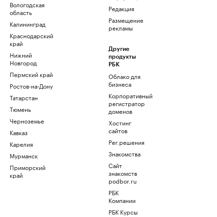
Вологодская
Редакция
область
Размещение
Калининград
рекламы
Краснодарский
край
Другие
Нижний
продукты
Новгород
РБК
Пермский край
Облако для
бизнеса
Ростов-на-Дону
Корпоративный
Татарстан
регистратор
Тюмень
доменов
Черноземье
Хостинг
сайтов
Кавказ
Рег.решения
Карелия
Знакомства
Мурманск
Сайт
Приморский
знакомств
край
podbor.ru
РБК
Компании
РБК Курсы