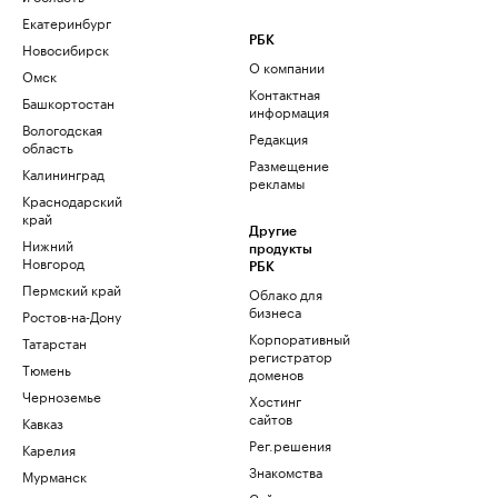
Екатеринбург
РБК
Новосибирск
О компании
Омск
Контактная
Башкортостан
информация
Вологодская
Редакция
область
Размещение
Калининград
рекламы
Краснодарский
край
Другие
Нижний
продукты
Новгород
РБК
Пермский край
Облако для
бизнеса
Ростов-на-Дону
Корпоративный
Татарстан
регистратор
Тюмень
доменов
Черноземье
Хостинг
сайтов
Кавказ
Рег.решения
Карелия
Знакомства
Мурманск
Сайт