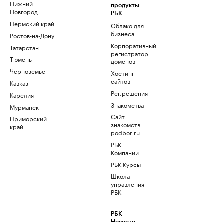
Нижний
продукты
Новгород
РБК
Пермский край
Облако для
бизнеса
Ростов-на-Дону
Корпоративный
Татарстан
регистратор
Тюмень
доменов
Черноземье
Хостинг
сайтов
Кавказ
Рег.решения
Карелия
Знакомства
Мурманск
Сайт
Приморский
знакомств
край
podbor.ru
РБК
Компании
РБК Курсы
Школа
управления
РБК
РБК
Новости