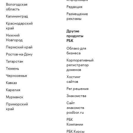
Вологодская
Редакция
область
Размещение
Калининград
рекламы
Краснодарский
край
Другие
Нижний
продукты
Новгород
РБК
Пермский край
Облако для
бизнеса
Ростов-на-Дону
Корпоративный
Татарстан
регистратор
Тюмень
доменов
Черноземье
Хостинг
сайтов
Кавказ
Рег.решения
Карелия
Знакомства
Мурманск
Сайт
Приморский
знакомств
край
podbor.ru
РБК
Компании
РБК Курсы