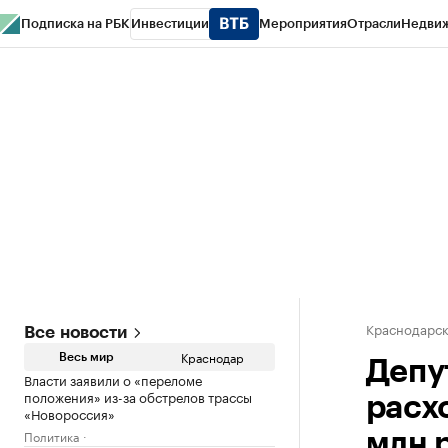
Подписка на РБК
Инвестиции
Мероприятия
Отрасли
Недви
РБК Курсы
РБК Life
Тренды
Визионеры
Национальные проекты
Горо
Газета
Спецпроекты СПб
Конференции СПб
Спецпроекты
Проверк
Краснодарск
Все новости
Краснодар
Весь мир
Депу
Власти заявили о «переломе
положения» из-за обстрелов трассы
расх
«Новороссия»
Политика
млн 