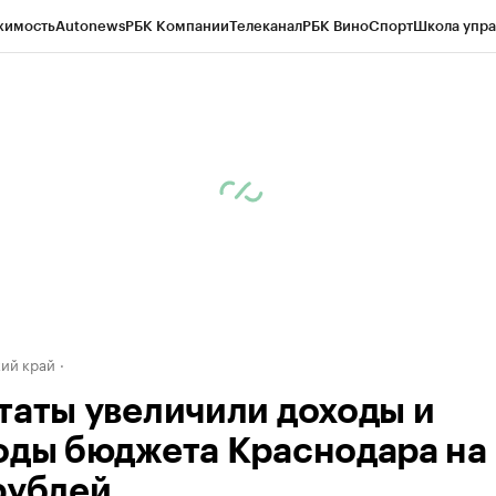
жимость
Autonews
РБК Компании
Телеканал
РБК Вино
Спорт
Школа упра
д
Стиль
Крипто
РБК Бизнес-среда
Дискуссионный клуб
Исследования
К
а контрагентов
Политика
Экономика
Бизнес
Технологии и медиа
Фина
ий край
таты увеличили доходы и
оды бюджета Краснодара на
рублей