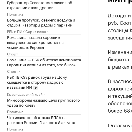
Губернатор Севастополя заявил об
отражении атаки дронов
Политика
Доходы и
Больше прогулок, свежего воздуха и
руб. Соо
отдыха: квартиры рядом с парками
столицы 
РБК и ПИК Серия плюс
заседани
Ромашина назвала хорошим
выступление синхронисток на
чемпионате Европы
Изменени
Спорт
бюджета.
Ромашина — РБК об итогах чемпионата
Европы: «Слепили из того, что было»
в рамках
Спорт
РБК ТВ Юг: рынок труда на Дону
В частнос
смещается в сторону кадров с
навыками ИИ
дорожной 
Краснодарский край
и текущий
Минобороны назвало цели группового
обеспечен
удара по Киеву
более 687
Политика
Что известно об атаках БПЛА на
регионы России. Главное к 8 августа
Остальную
Политика