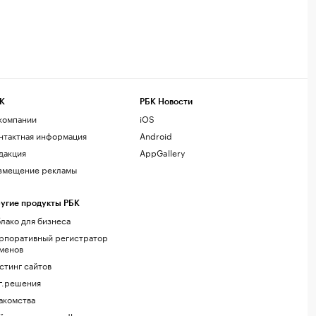
К
РБК Новости
компании
iOS
нтактная информация
Android
дакция
AppGallery
змещение рекламы
угие продукты РБК
лако для бизнеса
рпоративный регистратор
менов
стинг сайтов
г.решения
акомства
йт знакомств podbor.ru