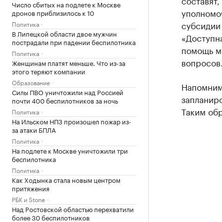
составят,
Число сбитых на подлете к Москве
уполномо
дронов приблизилось к 10
субсидии
Политика
В Липецкой области двое мужчин
«Доступна
пострадали при падении беспилотника
помощь м
Политика
вопросов
Женщинам платят меньше. Что из-за
этого теряют компании
Образование
Напомним
Силы ПВО уничтожили над Россией
запланиро
почти 400 беспилотников за ночь
Таким обр
Политика
На Ильском НПЗ произошел пожар из-
за атаки БПЛА
Политика
На подлете к Москве уничтожили три
беспилотника
Политика
Как Ходынка стала новым центром
притяжения
РБК и Stone
Над Ростовской областью перехватили
более 30 беспилотников