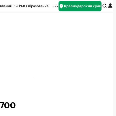
Краснодарский край
вления РБК
РБК Образование
редитные рейтинги
Франшизы
нсы
Рынок наличной валюты
 700