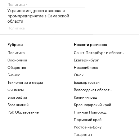
Политика
Украинские дроны атаковали
промпредприятие в Самарской
области
Политика
Зачем смартфону телеобъектив, 200
Мп и большой сенсор
РБК и Huawei
Рубрики
Новости регионов
Новая Зеландия анонсировала 36-й
Политика
Санкт-Петербург и область
пакет санкций против России
Экономика
Екатеринбург
Политика
Общество
Новосибирск
Bloomberg узнал, что Украина
Бизнес
Омск
пообещала США больше не атаковать
КТК
Технологии и медиа
Башкортостан
Политика
Финансы
Вологодская область
Биографии
Калининград
Загрузить еще
База знаний
Краснодарский край
РБК Образование
Нижний Новгород
Пермский край
Ростов-на-Дону
Татарстан