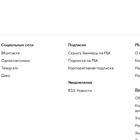
Социальные сети
Подписки
РБ
ВКонтакте
Скрыть баннеры на РБК
О 
Одноклассники
Подписка на РБК
Ко
Telegram
Корпоративная подписка
Ре
Дзен
Ра
Уведомления
RSS Новости
Др
Об
Ко
до
Хо
Ре
Зн
Са