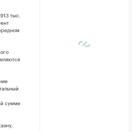
913 тыс.
мент
чередном
вого
деляются
ние
тальный
ей сумме
азну,