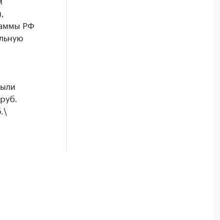
м
,
раммы РФ
ельную
были
руб.
.\