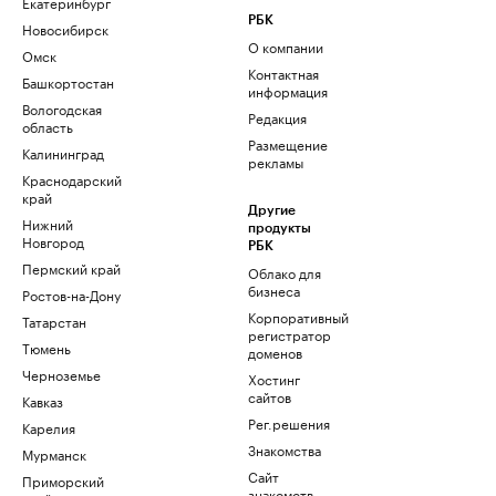
Екатеринбург
РБК
Новосибирск
О компании
Омск
Контактная
Башкортостан
информация
Вологодская
Редакция
область
Размещение
Калининград
рекламы
Краснодарский
край
Другие
Нижний
продукты
Новгород
РБК
Пермский край
Облако для
бизнеса
Ростов-на-Дону
Корпоративный
Татарстан
регистратор
Тюмень
доменов
Черноземье
Хостинг
сайтов
Кавказ
Рег.решения
Карелия
Знакомства
Мурманск
Сайт
Приморский
знакомств