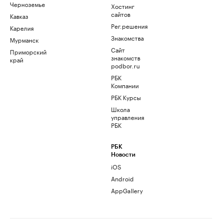
Черноземье
Хостинг
сайтов
Кавказ
Рег.решения
Карелия
Знакомства
Мурманск
Сайт
Приморский
знакомств
край
podbor.ru
РБК
Компании
РБК Курсы
Школа
управления
РБК
РБК
Новости
iOS
Android
AppGallery