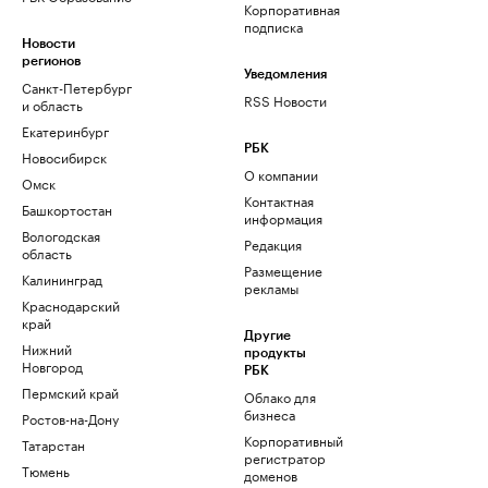
Корпоративная
подписка
Новости
регионов
Уведомления
Санкт-Петербург
RSS Новости
и область
Екатеринбург
РБК
Новосибирск
О компании
Омск
Контактная
Башкортостан
информация
Вологодская
Редакция
область
Размещение
Калининград
рекламы
Краснодарский
край
Другие
Нижний
продукты
Новгород
РБК
Пермский край
Облако для
бизнеса
Ростов-на-Дону
Корпоративный
Татарстан
регистратор
Тюмень
доменов