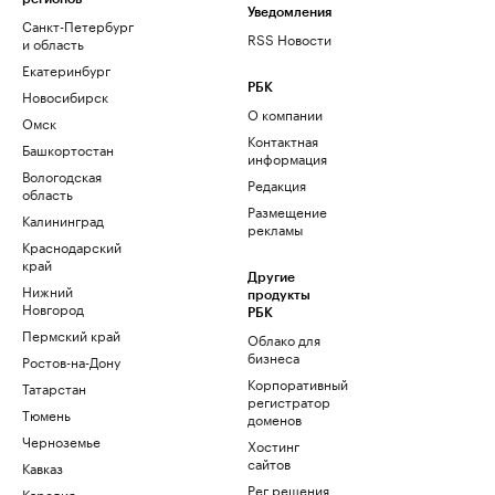
Уведомления
Санкт-Петербург
RSS Новости
и область
Екатеринбург
РБК
Новосибирск
О компании
Омск
Контактная
Башкортостан
информация
Вологодская
Редакция
область
Размещение
Калининград
рекламы
Краснодарский
край
Другие
Нижний
продукты
Новгород
РБК
Пермский край
Облако для
бизнеса
Ростов-на-Дону
Корпоративный
Татарстан
регистратор
Тюмень
доменов
Черноземье
Хостинг
сайтов
Кавказ
Рег.решения
Карелия