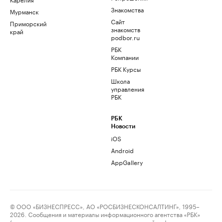
Знакомства
Мурманск
Сайт
Приморский
знакомств
край
podbor.ru
РБК
Компании
РБК Курсы
Школа
управления
РБК
РБК
Новости
iOS
Android
AppGallery
© ООО «БИЗНЕСПРЕСС», АО «РОСБИЗНЕСКОНСАЛТИНГ», 1995–
2026. Сообщения и материалы информационного агентства «РБК»
(свидетельство о регистрации средства массовой информации