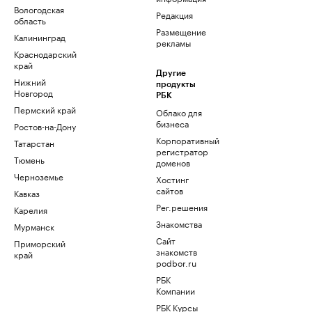
Вологодская
Редакция
область
Размещение
Калининград
рекламы
Краснодарский
край
Другие
Нижний
продукты
Новгород
РБК
Пермский край
Облако для
бизнеса
Ростов-на-Дону
Корпоративный
Татарстан
регистратор
Тюмень
доменов
Черноземье
Хостинг
сайтов
Кавказ
Рег.решения
Карелия
Знакомства
Мурманск
Сайт
Приморский
знакомств
край
podbor.ru
РБК
Компании
РБК Курсы