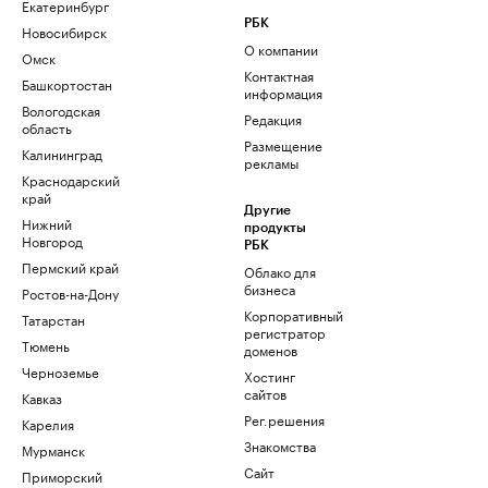
Екатеринбург
РБК
Новосибирск
О компании
Омск
Контактная
Башкортостан
информация
Вологодская
Редакция
область
Размещение
Калининград
рекламы
Краснодарский
край
Другие
Нижний
продукты
Новгород
РБК
Пермский край
Облако для
бизнеса
Ростов-на-Дону
Корпоративный
Татарстан
регистратор
Тюмень
доменов
Черноземье
Хостинг
сайтов
Кавказ
Рег.решения
Карелия
Знакомства
Мурманск
Сайт
Приморский