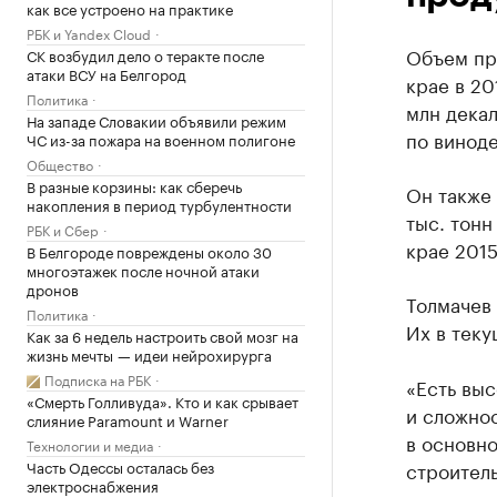
как все устроено на практике
РБК и Yandex Cloud
Объем пр
СК возбудил дело о теракте после
атаки ВСУ на Белгород
крае в 20
Политика
млн декал
На западе Словакии объявили режим
по виноде
ЧС из-за пожара на военном полигоне
Общество
В разные корзины: как сберечь
Он также 
накопления в период турбулентности
тыс. тонн
РБК и Сбер
крае 2015
В Белгороде повреждены около 30
многоэтажек после ночной атаки
дронов
Толмачев 
Политика
Их в теку
Как за 6 недель настроить свой мозг на
жизнь мечты — идеи нейрохирурга
Подписка на РБК
«Есть выс
«Смерть Голливуда». Кто и как срывает
и сложнос
слияние Paramount и Warner
в основн
Технологии и медиа
Часть Одессы осталась без
строитель
электроснабжения