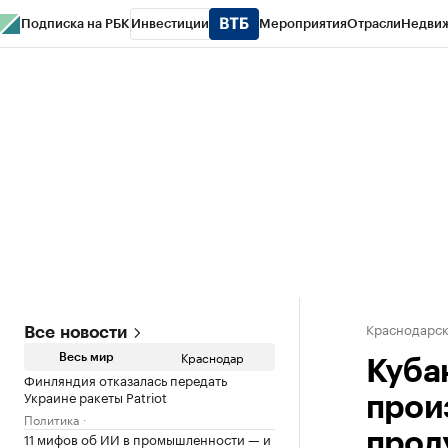
Подписка на РБК
Инвестиции
Мероприятия
Отрасли
Недви
РБК Курсы
РБК Life
Тренды
Визионеры
Национальные проекты
Горо
Газета
Спецпроекты СПб
Конференции СПб
Спецпроекты
Проверк
Краснодарск
Все новости
Краснодар
Весь мир
Куба
Финляндия отказалась передать
Украине ракеты Patriot
прои
Политика
11 мифов об ИИ в промышленности — и
прод