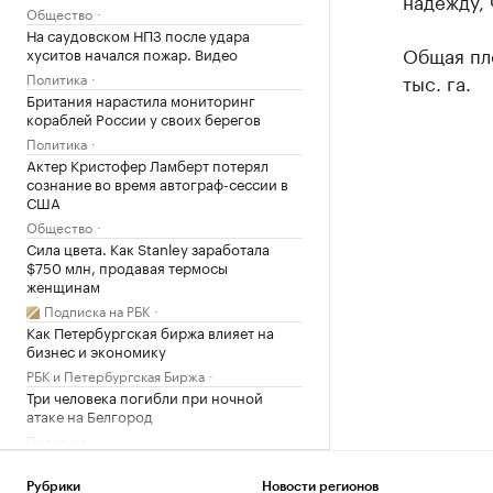
надежду, 
Общество
На саудовском НПЗ после удара
Общая пло
хуситов начался пожар. Видео
Политика
тыс. га.
Британия нарастила мониторинг
кораблей России у своих берегов
Политика
Актер Кристофер Ламберт потерял
сознание во время автограф-сессии в
США
Общество
Сила цвета. Как Stanley заработала
$750 млн, продавая термосы
женщинам
Подписка на РБК
Как Петербургская биржа влияет на
бизнес и экономику
РБК и Петербургская Биржа
Три человека погибли при ночной
атаке на Белгород
Политика
Число погибших в ходе протестов в
пакистанской зоне Кашмира достигло
Рубрики
Новости регионов