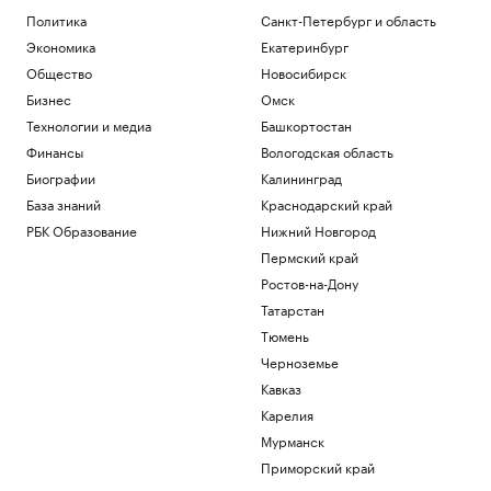
89
Политика
Санкт-Петербург и область
Политика
Экономика
Екатеринбург
Хуситы атаковали беспилотником НПЗ
Aramco в Джизане
Общество
Новосибирск
Общество
Бизнес
Омск
КРТ по-кавказски: Минстрой РФ
Технологии и медиа
Башкортостан
отметил взрывной рост
Финансы
Вологодская область
градпотенциала СКФО
Биографии
Калининград
Краснодарский край
База знаний
Краснодарский край
Как внуки влияют на здоровье бабушек
и дедушек
РБК Образование
Нижний Новгород
Общество
Пермский край
«Последняя капля»: о чем говорят
Ростов-на-Дону
внезапные вспышки гнева
Татарстан
Подписка на РБК
Тюмень
Загрузить еще
Черноземье
Кавказ
Карелия
Мурманск
Приморский край