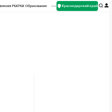
Краснодарский край
вления РБК
РБК Образование
редитные рейтинги
Франшизы
нсы
Рынок наличной валюты