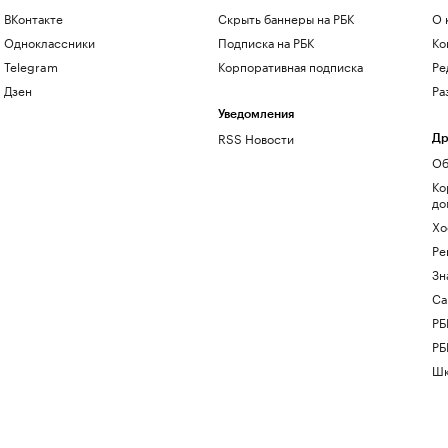
ВКонтакте
Скрыть баннеры на РБК
О 
Одноклассники
Подписка на РБК
Ко
Telegram
Корпоративная подписка
Ре
Дзен
Ра
Уведомления
RSS Новости
Др
Об
Ко
до
Хо
Ре
Зн
Са
РБ
РБ
Шк