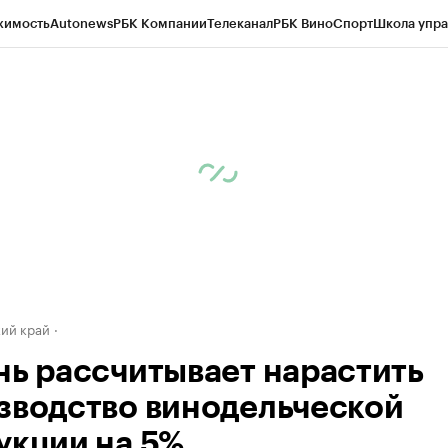
жимость
Autonews
РБК Компании
Телеканал
РБК Вино
Спорт
Школа упра
д
Стиль
Крипто
РБК Бизнес-среда
Дискуссионный клуб
Исследования
К
а контрагентов
Политика
Экономика
Бизнес
Технологии и медиа
Фина
ий край
нь рассчитывает нарастить
зводство винодельческой
укции на 5%