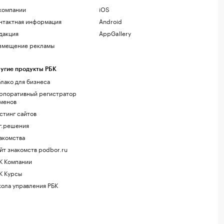
компании
iOS
нтактная информация
Android
дакция
AppGallery
змещение рекламы
угие продукты РБК
лако для бизнеса
рпоративный регистратор
менов
стинг сайтов
г.решения
акомства
йт знакомств podbor.ru
К Компании
К Курсы
ола управления РБК