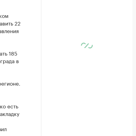
ком
авить 22
авления
ать 185
града в
регионе.
ко есть
закладку
зил