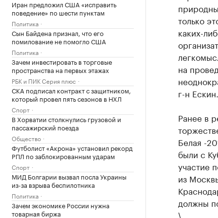
Иран предложил США «исправить
природны
поведение» по шести пунктам
только эт
Политика
каких-ли
Сын Байдена признал, что его
помилование не помогло США
организат
Политика
легкомыс
Зачем инвестировать в торговые
на провед
пространства на первых этажах
неоднокр
РБК и ПИК Серия плюс
СКА подписал контракт с защитником,
г-н Ескин
который провел пять сезонов в НХЛ
Спорт
Ранее в р
В Хорватии столкнулись грузовой и
пассажирский поезда
торжеств
Общество
Белая -20
Футболист «Акрона» установил рекорд
были с Ку
РПЛ по заблокированным ударам
участие 
Спорт
МИД Болгарии вызвал посла Украины
из Москвы
из-за взрыва беспилотника
Краснода
Политика
должны по
Зачем экономике России нужна
товарная биржа
\