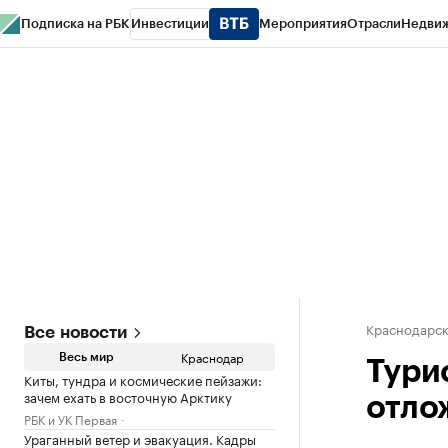
Подписка на РБК
Инвестиции
Мероприятия
Отрасли
Недви
РБК Курсы
РБК Life
Тренды
Визионеры
Национальные проекты
Горо
Газета
Спецпроекты СПб
Конференции СПб
Спецпроекты
Проверк
Краснодарск
Все новости
Краснодар
Весь мир
Тури
Киты, тундра и космические пейзажи:
зачем ехать в восточную Арктику
отло
РБК и УК Первая
Ураганный ветер и эвакуация. Кадры