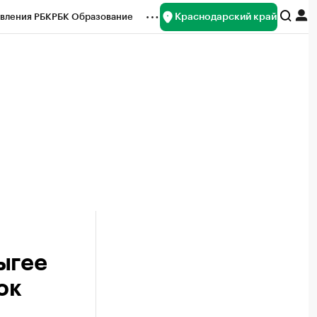
Краснодарский край
вления РБК
РБК Образование
редитные рейтинги
Франшизы
нсы
Рынок наличной валюты
ыгее
ок