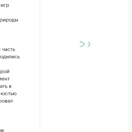
 игр
природы
 часть
водились
орой
мент
ать в
лностью
ровал
ом