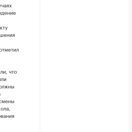
учаях
едение
кту
ешения
отметил
ли, что
лли
должны
а
тсмены
ола,
ования