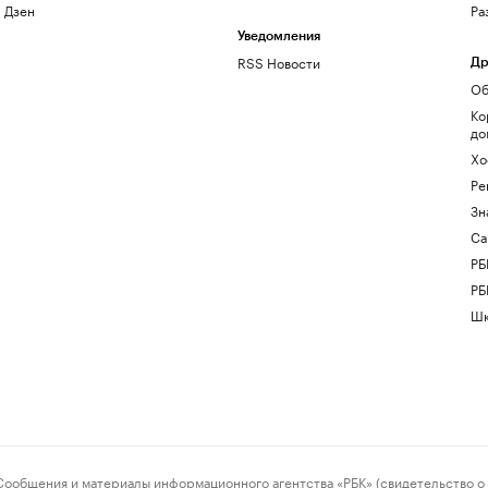
Дзен
Ра
Уведомления
RSS Новости
Др
Об
Ко
до
Хо
Ре
Зн
Са
РБ
РБ
Шк
ения и материалы информационного агентства «РБК» (свидетельство о 