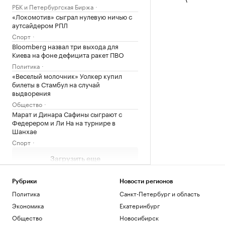
РБК и Петербургская Биржа
«Локомотив» сыграл нулевую ничью с
аутсайдером РПЛ
Спорт
Bloomberg назвал три выхода для
Киева на фоне дефицита ракет ПВО
Политика
«Веселый молочник» Уолкер купил
билеты в Стамбул на случай
выдворения
Общество
Марат и Динара Сафины сыграют с
Федерером и Ли На на турнире в
Шанхае
Спорт
Загрузить еще
Рубрики
Новости регионов
Политика
Санкт-Петербург и область
Экономика
Екатеринбург
Общество
Новосибирск