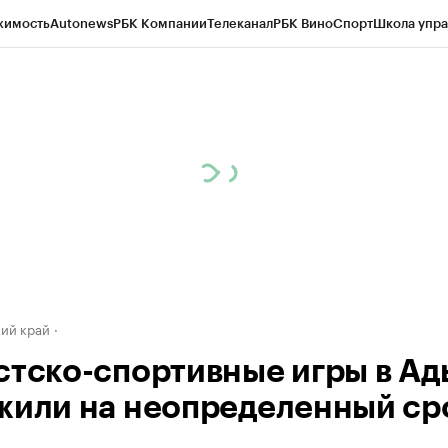
жимость
Autonews
РБК Компании
Телеканал
РБК Вино
Спорт
Школа упра
д
Стиль
Крипто
РБК Бизнес-среда
Дискуссионный клуб
Исследования
К
а контрагентов
Политика
Экономика
Бизнес
Технологии и медиа
Фина
ий край
стско-спортивные игры в Ад
жили на неопределенный ср