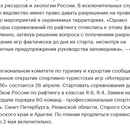
х ресурсов и экологии России. В исключительных сл
о ведомство имеет право давать разрешение на пров
бо мероприятий в охраняемых территориях. «Однако
оры соревнований по рафтингу отнеслись к этому фа
ленно, затянув решение вопроса с получением разр
ение игр фактически до дня их старта, несмотря на
атные предупреждения руководства заповедника», – 
.
егиональном комитете по туризму и курортам сообща
енное открытие спортивно-туристских игр «Интерра
16» состоится 26 апреля. Стартовать соревнования 
бков России по рафтингу в классах R-6, R-4. Заявки н
подали порядка 60 команд - профессиональные спор
, Санкт-Петербурга, Рязанской области, Старого Оск
рского края и Адыгеи. По планам продлиться соревн
 2 мая включительно.