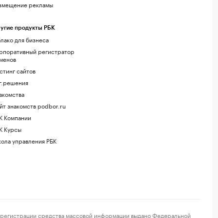
змещение рекламы
угие продукты РБК
лако для бизнеса
рпоративный регистратор
менов
стинг сайтов
г.решения
акомства
йт знакомств podbor.ru
К Компании
К Курсы
ола управления РБК
регистрации средства массовой информации выдано Федеральной