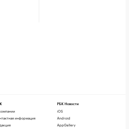
К
РБК Новости
компании
iOS
нтактная информация
Android
дакция
AppGallery