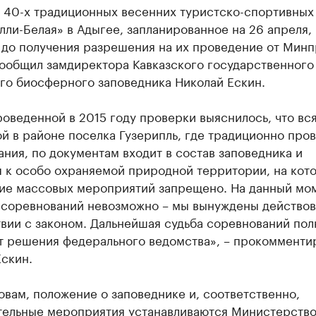
 40-х традиционных весенних туристско-спортивных
ли-Белая» в Адыгее, запланированное на 26 апреля,
 до получения разрешения на их проведение от Мин
сообщил замдиректора Кавказского государственного
го биосферного заповедника Николай Ескин.
оведенной в 2015 году проверки выяснилось, что вся
й в районе поселка Гузерипль, где традиционно про
ния, по документам входит в состав заповедника и
я к особо охраняемой природной территории, на кот
ие массовых мероприятий запрещено. На данный мо
 соревнований невозможно – мы вынуждены действов
вии с законом. Дальнейшая судьба соревнований по
от решения федерального ведомства», – прокомменти
скин.
овам, положение о заповеднике и, соответственно,
тельные мероприятия устанавливаются Министерств