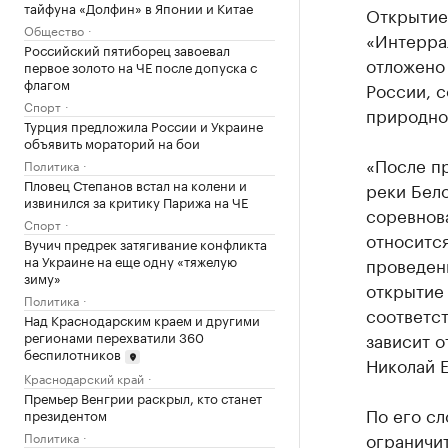
тайфуна «Долфин» в Японии и Китае
Открытие
Общество
«Интеррал
Российский пятиборец завоевал
отложено
первое золото на ЧЕ после допуска с
флагом
России, 
Спорт
природно
Турция предложила России и Украине
объявить мораторий на бои
«После пр
Политика
Пловец Степанов встал на колени и
реки Бело
извинился за критику Парижа на ЧЕ
соревнова
Спорт
относитс
Вучич предрек затягивание конфликта
на Украине на еще одну «тяжелую
проведен
зиму»
открытие
Политика
соответст
Над Краснодарским краем и другими
регионами перехватили 360
зависит 
беспилотников
Николай Е
Краснодарский край
Премьер Венгрии раскрыл, кто станет
По его сл
президентом
ограничи
Политика