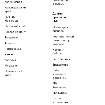
Калининград
рекламы
Краснодарский
край
Другие
Нижний
продукты
Новгород
РБК
Пермский край
Облако для
бизнеса
Ростов-на-Дону
Корпоративный
Татарстан
регистратор
Тюмень
доменов
Черноземье
Хостинг
сайтов
Кавказ
Рег.решения
Карелия
Знакомства
Мурманск
Сайт
Приморский
знакомств
край
podbor.ru
РБК
Компании
РБК Курсы
Школа
управления