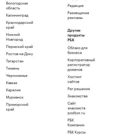
Вологодская
Редакция
область
Размещение
Калининград
рекламы
Краснодарский
край
Другие
Нижний
продукты
Новгород
РБК
Пермский край
Облако для
бизнеса
Ростов-на-Дону
Корпоративный
Татарстан
регистратор
Тюмень
доменов
Черноземье
Хостинг
сайтов
Кавказ
Рег.решения
Карелия
Знакомства
Мурманск
Сайт
Приморский
знакомств
край
podbor.ru
РБК
Компании
РБК Курсы