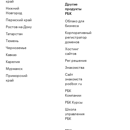
край
Другие
Нижний
продукты
Новгород
РБК
Пермский край
Облако для
бизнеса
Ростов-на-Дону
Корпоративный
Татарстан
регистратор
Тюмень
доменов
Черноземье
Хостинг
сайтов
Кавказ
Рег.решения
Карелия
Знакомства
Мурманск
Сайт
Приморский
знакомств
край
podbor.ru
РБК
Компании
РБК Курсы
Школа
управления
РБК