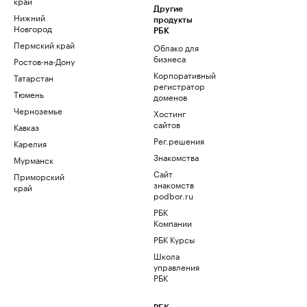
край
Другие
Нижний
продукты
Новгород
РБК
Пермский край
Облако для
бизнеса
Ростов-на-Дону
Корпоративный
Татарстан
регистратор
Тюмень
доменов
Черноземье
Хостинг
сайтов
Кавказ
Рег.решения
Карелия
Знакомства
Мурманск
Сайт
Приморский
знакомств
край
podbor.ru
РБК
Компании
РБК Курсы
Школа
управления
РБК