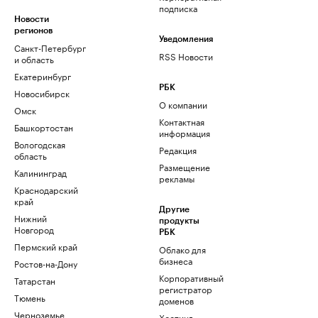
подписка
Новости
регионов
Уведомления
Санкт-Петербург
RSS Новости
и область
Екатеринбург
РБК
Новосибирск
О компании
Омск
Контактная
Башкортостан
информация
Вологодская
Редакция
область
Размещение
Калининград
рекламы
Краснодарский
край
Другие
Нижний
продукты
Новгород
РБК
Пермский край
Облако для
бизнеса
Ростов-на-Дону
Корпоративный
Татарстан
регистратор
Тюмень
доменов
Черноземье
Хостинг