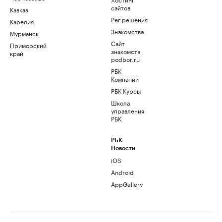
сайтов
Кавказ
Рег.решения
Карелия
Знакомства
Мурманск
Сайт
Приморский
знакомств
край
podbor.ru
РБК
Компании
РБК Курсы
Школа
управления
РБК
РБК
Новости
iOS
Android
AppGallery