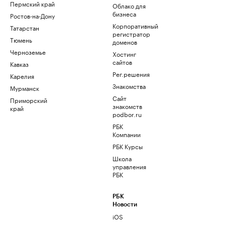
Пермский край
Облако для
бизнеса
Ростов-на-Дону
Корпоративный
Татарстан
регистратор
Тюмень
доменов
Черноземье
Хостинг
сайтов
Кавказ
Рег.решения
Карелия
Знакомства
Мурманск
Сайт
Приморский
знакомств
край
podbor.ru
РБК
Компании
РБК Курсы
Школа
управления
РБК
РБК
Новости
iOS