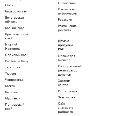
О компании
Омск
Контактная
Башкортостан
информация
Вологодская
Редакция
область
Размещение
Калининград
рекламы
Краснодарский
край
Другие
Нижний
продукты
Новгород
РБК
Пермский край
Облако для
бизнеса
Ростов-на-Дону
Корпоративный
Татарстан
регистратор
Тюмень
доменов
Черноземье
Хостинг
сайтов
Кавказ
Рег.решения
Карелия
Знакомства
Мурманск
Сайт
Приморский
знакомств
край
podbor.ru