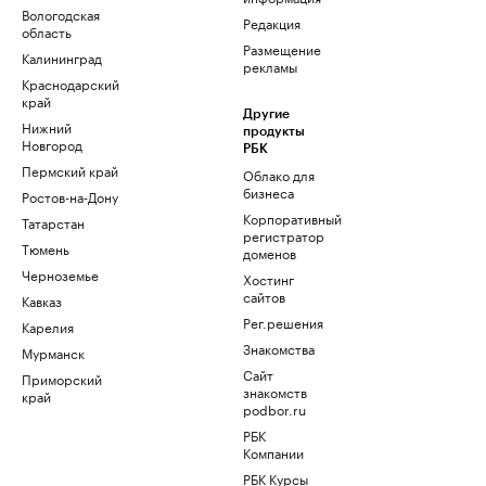
Вологодская
Редакция
область
Размещение
Калининград
рекламы
Краснодарский
край
Другие
Нижний
продукты
Новгород
РБК
Пермский край
Облако для
бизнеса
Ростов-на-Дону
Корпоративный
Татарстан
регистратор
Тюмень
доменов
Черноземье
Хостинг
сайтов
Кавказ
Рег.решения
Карелия
Знакомства
Мурманск
Сайт
Приморский
знакомств
край
podbor.ru
РБК
Компании
РБК Курсы