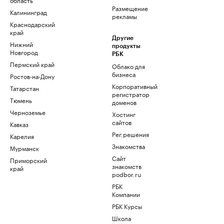
Размещение
Калининград
рекламы
Краснодарский
край
Другие
Нижний
продукты
Новгород
РБК
Пермский край
Облако для
бизнеса
Ростов-на-Дону
Корпоративный
Татарстан
регистратор
Тюмень
доменов
Черноземье
Хостинг
сайтов
Кавказ
Рег.решения
Карелия
Знакомства
Мурманск
Сайт
Приморский
знакомств
край
podbor.ru
РБК
Компании
РБК Курсы
Школа