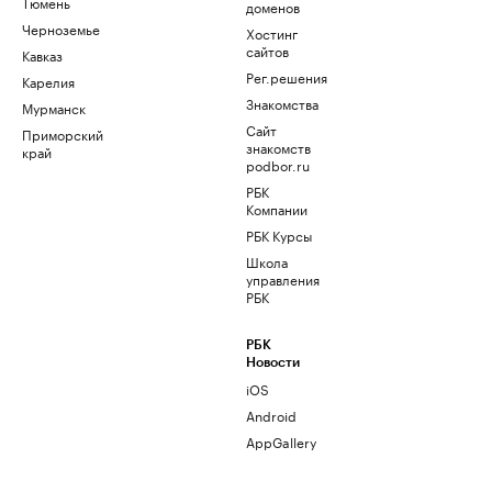
Тюмень
доменов
Черноземье
Хостинг
сайтов
Кавказ
Рег.решения
Карелия
Знакомства
Мурманск
Сайт
Приморский
знакомств
край
podbor.ru
РБК
Компании
РБК Курсы
Школа
управления
РБК
РБК
Новости
iOS
Android
AppGallery