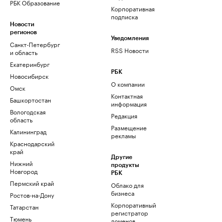
РБК Образование
Корпоративная
подписка
Новости
регионов
Уведомления
Санкт-Петербург
RSS Новости
и область
Екатеринбург
РБК
Новосибирск
О компании
Омск
Контактная
Башкортостан
информация
Вологодская
Редакция
область
Размещение
Калининград
рекламы
Краснодарский
край
Другие
Нижний
продукты
Новгород
РБК
Пермский край
Облако для
бизнеса
Ростов-на-Дону
Корпоративный
Татарстан
регистратор
Тюмень
доменов