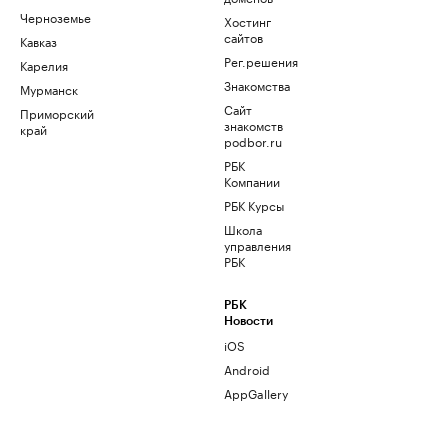
Черноземье
Хостинг
сайтов
Кавказ
Рег.решения
Карелия
Знакомства
Мурманск
Сайт
Приморский
знакомств
край
podbor.ru
РБК
Компании
РБК Курсы
Школа
управления
РБК
РБК
Новости
iOS
Android
AppGallery