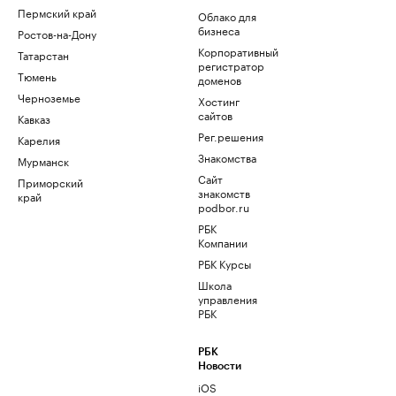
Пермский край
Облако для
бизнеса
Ростов-на-Дону
Корпоративный
Татарстан
регистратор
Тюмень
доменов
Черноземье
Хостинг
сайтов
Кавказ
Рег.решения
Карелия
Знакомства
Мурманск
Сайт
Приморский
знакомств
край
podbor.ru
РБК
Компании
РБК Курсы
Школа
управления
РБК
РБК
Новости
iOS