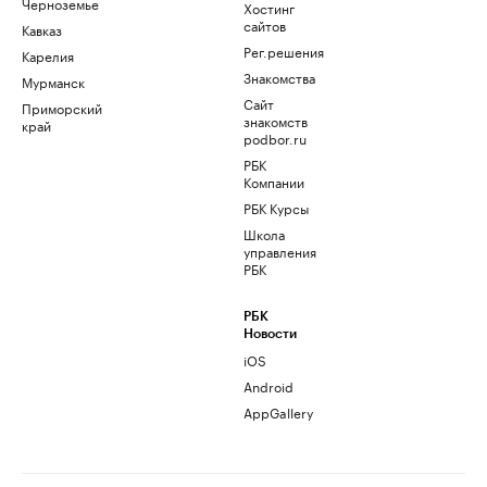
Черноземье
Хостинг
сайтов
Кавказ
Рег.решения
Карелия
Знакомства
Мурманск
Сайт
Приморский
знакомств
край
podbor.ru
РБК
Компании
РБК Курсы
Школа
управления
РБК
РБК
Новости
iOS
Android
AppGallery