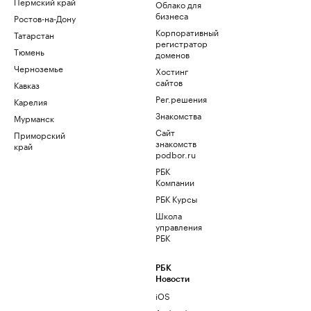
Пермский край
Облако для
бизнеса
Ростов-на-Дону
Корпоративный
Татарстан
регистратор
Тюмень
доменов
Черноземье
Хостинг
сайтов
Кавказ
Рег.решения
Карелия
Знакомства
Мурманск
Сайт
Приморский
знакомств
край
podbor.ru
РБК
Компании
РБК Курсы
Школа
управления
РБК
РБК
Новости
iOS