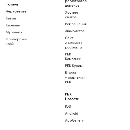
регистратор
Тюмень
доменов
Черноземье
Хостинг
сайтов
Кавказ
Рег.решения
Карелия
Знакомства
Мурманск
Сайт
Приморский
знакомств
край
podbor.ru
РБК
Компании
РБК Курсы
Школа
управления
РБК
РБК
Новости
iOS
Android
AppGallery