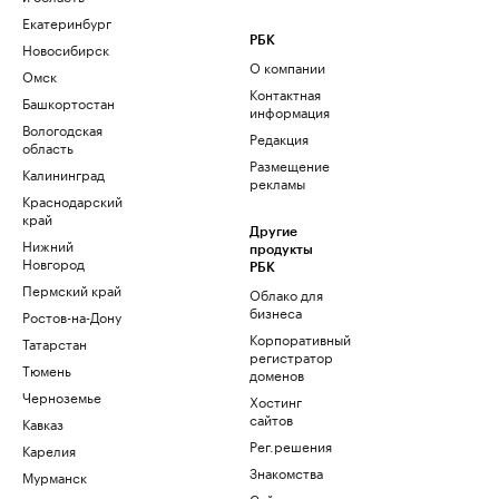
Екатеринбург
РБК
Новосибирск
О компании
Омск
Контактная
Башкортостан
информация
Вологодская
Редакция
область
Размещение
Калининград
рекламы
Краснодарский
край
Другие
Нижний
продукты
Новгород
РБК
Пермский край
Облако для
бизнеса
Ростов-на-Дону
Корпоративный
Татарстан
регистратор
Тюмень
доменов
Черноземье
Хостинг
сайтов
Кавказ
Рег.решения
Карелия
Знакомства
Мурманск
Сайт