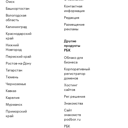
Омск
Контактная
Башкортостан
информация
Вологодская
Редакция
область
Размещение
Калининград
рекламы
Краснодарский
край
Другие
Нижний
продукты
Новгород
РБК
Пермский край
Облако для
бизнеса
Ростов-на-Дону
Корпоративный
Татарстан
регистратор
Тюмень
доменов
Черноземье
Хостинг
сайтов
Кавказ
Рег.решения
Карелия
Знакомства
Мурманск
Сайт
Приморский
знакомств
край
podbor.ru
РБК