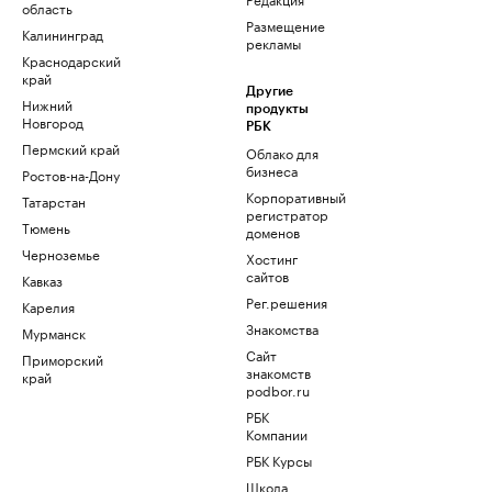
область
Размещение
Калининград
рекламы
Краснодарский
край
Другие
Нижний
продукты
Новгород
РБК
Пермский край
Облако для
бизнеса
Ростов-на-Дону
Корпоративный
Татарстан
регистратор
Тюмень
доменов
Черноземье
Хостинг
сайтов
Кавказ
Рег.решения
Карелия
Знакомства
Мурманск
Сайт
Приморский
знакомств
край
podbor.ru
РБК
Компании
РБК Курсы
Школа