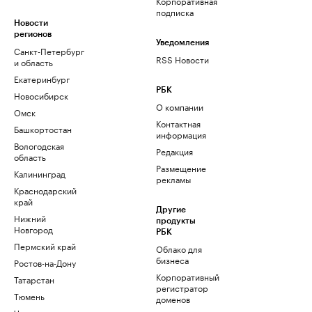
Корпоративная
подписка
Новости
регионов
Уведомления
Санкт-Петербург
RSS Новости
и область
Екатеринбург
РБК
Новосибирск
О компании
Омск
Контактная
Башкортостан
информация
Вологодская
Редакция
область
Размещение
Калининград
рекламы
Краснодарский
край
Другие
Нижний
продукты
Новгород
РБК
Пермский край
Облако для
бизнеса
Ростов-на-Дону
Корпоративный
Татарстан
регистратор
Тюмень
доменов