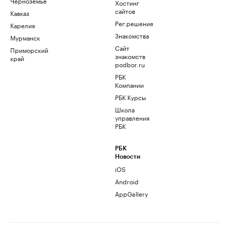
Черноземье
Хостинг
сайтов
Кавказ
Рег.решения
Карелия
Знакомства
Мурманск
Сайт
Приморский
знакомств
край
podbor.ru
РБК
Компании
РБК Курсы
Школа
управления
РБК
РБК
Новости
iOS
Android
AppGallery