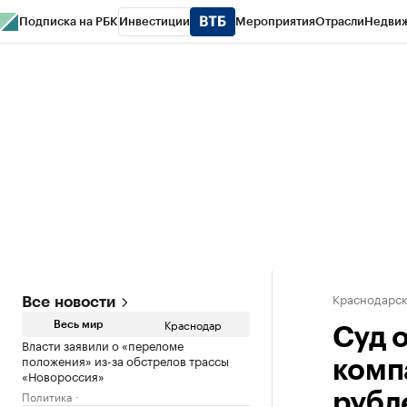
Подписка на РБК
Инвестиции
Мероприятия
Отрасли
Недви
РБК Курсы
РБК Life
Тренды
Визионеры
Национальные проекты
Горо
Газета
Спецпроекты СПб
Конференции СПб
Спецпроекты
Проверк
Краснодарск
Все новости
Краснодар
Весь мир
Суд 
Власти заявили о «переломе
положения» из-за обстрелов трассы
комп
«Новороссия»
Политика
рубл