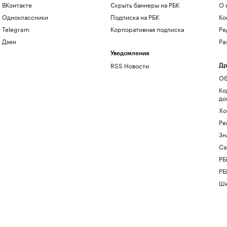
ВКонтакте
Скрыть баннеры на РБК
О 
Одноклассники
Подписка на РБК
Ко
Telegram
Корпоративная подписка
Ре
Дзен
Ра
Уведомления
RSS Новости
Др
Об
Ко
до
Хо
Ре
Зн
Са
РБ
РБ
Шк