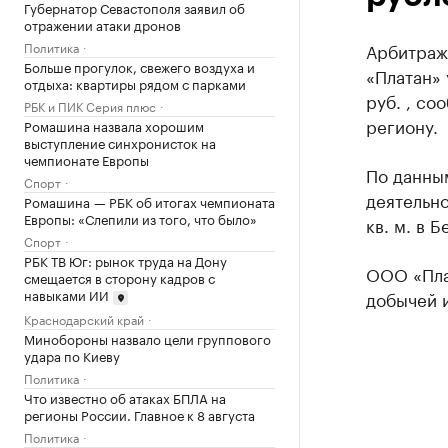
Губернатор Севастополя заявил об
отражении атаки дронов
Политика
Арбитраж
Больше прогулок, свежего воздуха и
«Платан» 
отдыха: квартиры рядом с парками
руб. , со
РБК и ПИК Серия плюс
региону.
Ромашина назвала хорошим
выступление синхронисток на
чемпионате Европы
По данным
Спорт
деятельн
Ромашина — РБК об итогах чемпионата
Европы: «Слепили из того, что было»
кв. м​. в
Спорт
РБК ТВ Юг: рынок труда на Дону
ООО «Пла
смещается в сторону кадров с
навыками ИИ
добычей 
Краснодарский край
Минобороны назвало цели группового
удара по Киеву
Политика
Что известно об атаках БПЛА на
регионы России. Главное к 8 августа
Политика