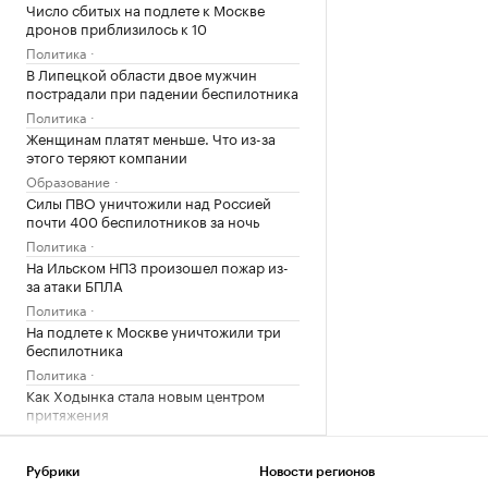
Число сбитых на подлете к Москве
дронов приблизилось к 10
Политика
В Липецкой области двое мужчин
пострадали при падении беспилотника
Политика
Женщинам платят меньше. Что из-за
этого теряют компании
Образование
Силы ПВО уничтожили над Россией
почти 400 беспилотников за ночь
Политика
На Ильском НПЗ произошел пожар из-
за атаки БПЛА
Политика
На подлете к Москве уничтожили три
беспилотника
Политика
Как Ходынка стала новым центром
притяжения
РБК и Stone
Над Ростовской областью перехватили
Рубрики
Новости регионов
более 30 беспилотников