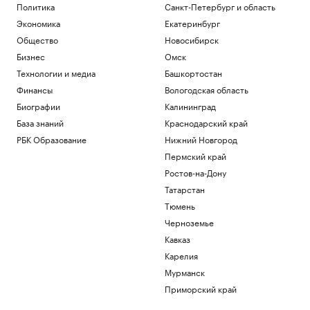
Политика
Санкт-Петербург и область
Политика
Украинские дроны атаковали
Экономика
Екатеринбург
промпредприятие в Самарской
Общество
Новосибирск
области
Бизнес
Омск
Политика
Технологии и медиа
Башкортостан
Зачем смартфону телеобъектив, 200
Мп и большой сенсор
Финансы
Вологодская область
РБК и Huawei
Биографии
Калининград
Новая Зеландия анонсировала 36-й
База знаний
Краснодарский край
пакет санкций против России
РБК Образование
Нижний Новгород
Политика
Пермский край
Bloomberg узнал, что Украина
пообещала США больше не атаковать
Ростов-на-Дону
КТК
Татарстан
Политика
Тюмень
Загрузить еще
Черноземье
Кавказ
Карелия
Мурманск
Приморский край