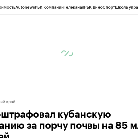
жимость
Autonews
РБК Компании
Телеканал
РБК Вино
Спорт
Школа упра
д
Стиль
Крипто
РБК Бизнес-среда
Дискуссионный клуб
Исследования
К
а контрагентов
Политика
Экономика
Бизнес
Технологии и медиа
Фина
ий край
оштрафовал кубанскую
анию за порчу почвы на 85 
ей