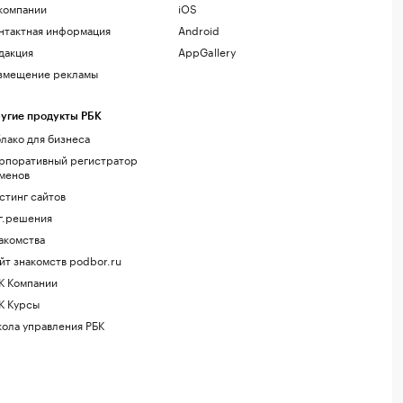
компании
iOS
нтактная информация
Android
дакция
AppGallery
змещение рекламы
угие продукты РБК
лако для бизнеса
рпоративный регистратор
менов
стинг сайтов
г.решения
акомства
йт знакомств podbor.ru
К Компании
К Курсы
ола управления РБК