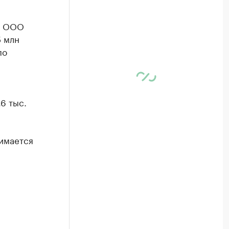
ь ООО
5 млн
по
6 тыс.
имается