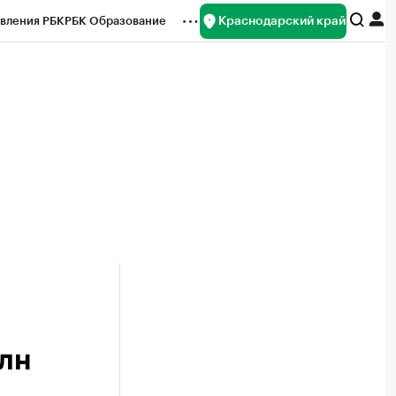
Краснодарский край
вления РБК
РБК Образование
редитные рейтинги
Франшизы
нсы
Рынок наличной валюты
млн