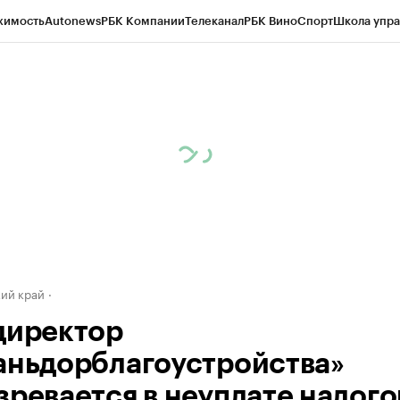
жимость
Autonews
РБК Компании
Телеканал
РБК Вино
Спорт
Школа упра
д
Стиль
Крипто
РБК Бизнес-среда
Дискуссионный клуб
Исследования
К
а контрагентов
Политика
Экономика
Бизнес
Технологии и медиа
Фина
ий край
директор
аньдорблагоустройства»
зревается в неуплате налого