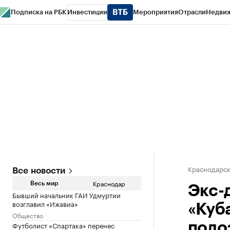
Подписка на РБК
Инвестиции
Мероприятия
Отрасли
Недви
РБК Курсы
РБК Life
Тренды
Визионеры
Национальные проекты
Горо
Газета
Спецпроекты СПб
Конференции СПб
Спецпроекты
Проверк
Краснодарск
Все новости
Краснодар
Весь мир
Экс-
Бывший начальник ГАИ Удмуртии
возглавил «Ижавиа»
«Куб
Общество
Футболист «Спартака» перенес
подо