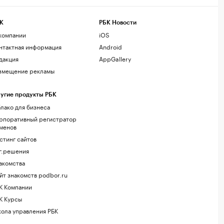
К
РБК Новости
компании
iOS
нтактная информация
Android
дакция
AppGallery
змещение рекламы
угие продукты РБК
лако для бизнеса
рпоративный регистратор
менов
стинг сайтов
г.решения
акомства
йт знакомств podbor.ru
К Компании
К Курсы
ола управления РБК