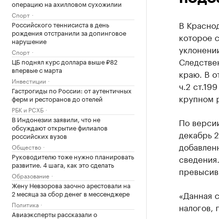
операцию на ахилловом сухожилии
Спорт
В Красно
Российского теннисиста в день
рождения отстранили за допинговое
которое с
нарушение
уклонении
Спорт
Следстве
ЦБ поднял курс доллара выше ₽82
впервые с марта
краю. В о
Инвестиции
ч.2 ст.19
Гастрогиды по России: от аутентичных
крупном 
ферм и ресторанов до отелей
РБК и РСХБ
В Индонезии заявили, что не
По версии
обсуждают открытие филиалов
декабрь 2
российских вузов
добавленн
Общество
Руководителю тоже нужно планировать
сведения.
развитие. 4 шага, как это сделать
превысив
Образование
Жену Невзорова заочно арестовали на
2 месяца за сбор денег в мессенджере
«Данная 
Политика
налогов, 
Авиаэксперты рассказали о