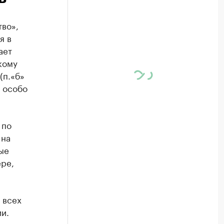
во»,
я в
ает
кому
(п.«б»
в особо
 по
 на
ые
ере,
 всех
и.