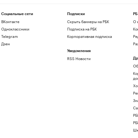
Социальные сети
Подписки
РБ
ВКонтакте
Скрыть баннеры на РБК
О 
Одноклассники
Подписка на РБК
Ко
Telegram
Корпоративная подписка
Ре
Дзен
Ра
Уведомления
RSS Новости
Др
Об
Ко
до
Хо
Ре
Зн
Са
РБ
РБ
Шк