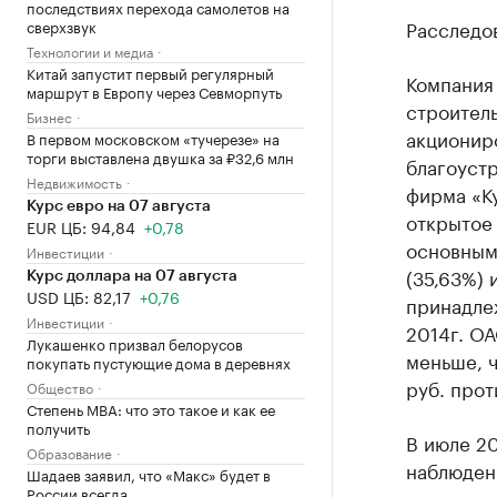
последствиях перехода самолетов на
Расследо
сверхзвук
Технологии и медиа
Китай запустит первый регулярный
Компания 
маршрут в Европу через Севморпуть
строитель
Бизнес
акциониро
В первом московском «тучерезе» на
торги выставлена двушка за ₽32,6 млн
благоустр
Недвижимость
фирма «К
Курс евро на 07 августа
открытое
EUR ЦБ: 94,84
+0,78
основным
Инвестиции
(35,63%) 
Курс доллара на 07 августа
USD ЦБ: 82,17
+0,76
принадлеж
Инвестиции
2014г. ОА
Лукашенко призвал белорусов
меньше, ч
покупать пустующие дома в деревнях
руб. прот
Общество
Степень MBA: что это такое и как ее
получить
В июле 2
Образование
наблюдени
Шадаев заявил, что «Макс» будет в
России всегда