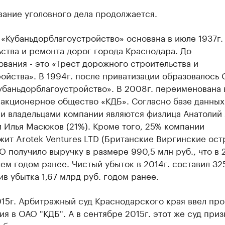
вание уголовного дела продолжается.
«Кубаньдорблагоустройство» основана в июле 1937г.
ства и ремонта дорог города Краснодара. До
вания - это «Трест дорожного строительства и
ойства». В 1994г. после приватизации образовалось
убаньдорблагоустройство». В 2008г. переименована 
 акционерное общество «КДБ». Согласно базе данных
и владельцами компании являются физлица Анатолий
и Илья Масюков (21%). Кроме того, 25% компании
ит Arotek Ventures LTD (Британские Виргинские остр
О получило выручку в размере 990,5 млн руб., что в 2
ем годом ранее. Чистый убыток в 2014г. составил 32
ив убытка 1,67 млрд руб. годом ранее.
015г. Арбитражный суд Краснодарского края ввел пр
я в ОАО "КДБ". А в сентябре 2015г. этот же суд приз