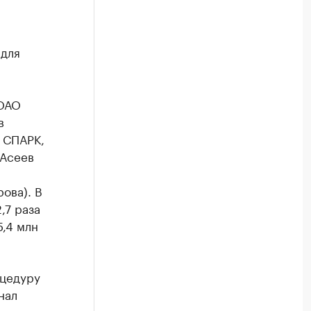
 для
 ОАО
в
 СПАРК,
 Асеев
ова). В
,7 раза
5,4 млн
оцедуру
нал