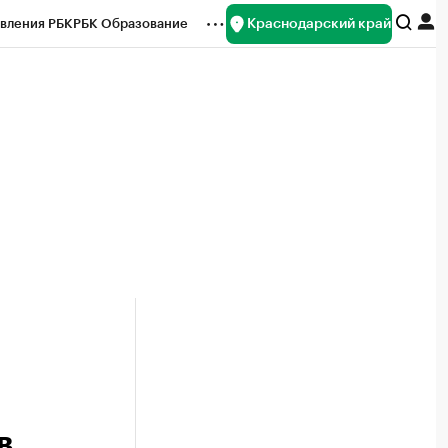
Краснодарский край
вления РБК
РБК Образование
редитные рейтинги
Франшизы
нсы
Рынок наличной валюты
в