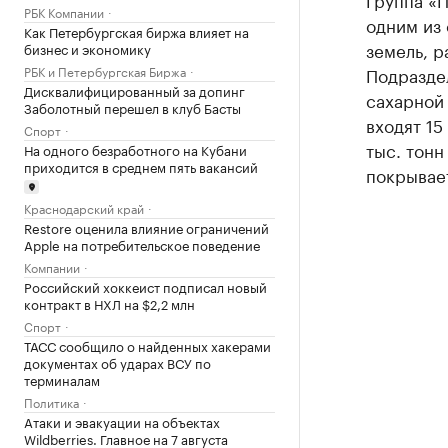
РБК Компании
одним из 
Как Петербургская биржа влияет на
земель, р
бизнес и экономику
РБК и Петербургская Биржа
Подраздел
Дисквалифицированный за допинг
сахарной 
Заболотный перешел в клуб Басты
входят 1
Спорт
тыс. тонн
На одного безработного на Кубани
приходится в среднем пять вакансий
покрывае
Краснодарский край
Restore оценила влияние ограничений
Apple на потребительское поведение
Компании
Российский хоккеист подписал новый
контракт в НХЛ на $2,2 млн
Спорт
ТАСС сообщило о найденных хакерами
документах об ударах ВСУ по
терминалам
Политика
Атаки и эвакуации на объектах
Wildberries. Главное на 7 августа