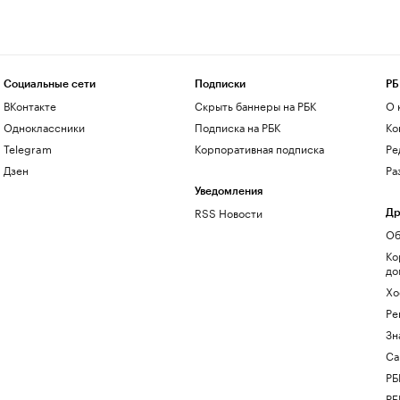
Социальные сети
Подписки
РБ
ВКонтакте
Скрыть баннеры на РБК
О 
Одноклассники
Подписка на РБК
Ко
Telegram
Корпоративная подписка
Ре
Дзен
Ра
Уведомления
RSS Новости
Др
Об
Ко
до
Хо
Ре
Зн
Са
РБ
РБ