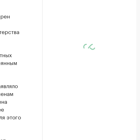
ерен
терства
ртных
еянным
аявляло
менам
ена
ее
ля этого
ет