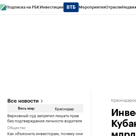
Подписка на РБК
Инвестиции
Мероприятия
Отрасли
Недви
РБК Курсы
РБК Life
Тренды
Визионеры
Национальные проекты
Горо
Газета
Спецпроекты СПб
Конференции СПб
Спецпроекты
Проверк
Краснодарск
Все новости
Краснодар
Весь мир
Инве
Верховный суд запретил лишать прав
без подтверждения личности водителя
Куба
Общество
Как объяснить инвесторам, почему они
млрд