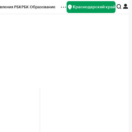
Краснодарский край
вления РБК
РБК Образование
редитные рейтинги
Франшизы
нсы
Рынок наличной валюты
2