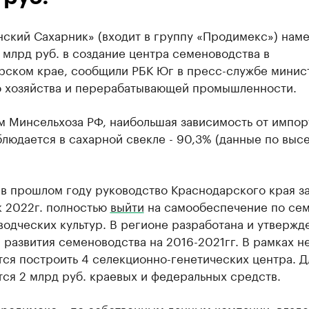
нский Сахарник» (входит в группу «Продимекс») нам
 млрд руб. в создание центра семеноводства в
рском крае, сообщили РБК Юг в пресс-службе минис
о хозяйства и перерабатывающей промышленности.
м Минсельхоза РФ, наибольшая зависимость от импо
людается в сахарной свекле - 90,3% (данные по выс
 в прошлом году руководство Краснодарского края з
к 2022г. полностью
выйти
на самообеспечение по се
одческих культур. В регионе разработана и утвержд
 развития семеноводства на 2016-2021гг. В рамках н
ся построить 4 селекционно-генетических центра. Д
ся 2 млрд руб. краевых и федеральных средств.
Продимекс», по собственным данным компании, владе