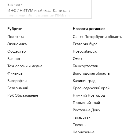
Бизнес
ИНФИНИТУМ и «Альфа-Капитал»
перевели обслуживание ПИФ на
цифровую модель
Компании
Рубрики
Новости регионов
Названы китайские авто, которые
Политика
Санкт-Петербург и область
лучше и хуже остальных защищены от
угона
Экономика
Екатеринбург
РАДИО
Общество
Новосибирск
Авто
Глава МИД Польши призвал обсудить
Бизнес
Омск
вопрос перехвата ракет над Украиной
Технологии и медиа
Башкортостан
Политика
Финансы
Вологодская область
В Мексике и Аргентине поддержали
Инфантино после идеи о продаже доли
Биографии
Калининград
ЧМ
База знаний
Краснодарский край
Спорт
РБК Образование
Нижний Новгород
Пермский край
Загрузить еще
Ростов-на-Дону
Татарстан
Тюмень
Черноземье