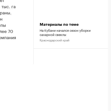
тыс. га
раны.
нн
ппы
Материалы по теме
лее 70
На Кубани начался сезон уборки
сахарной свеклы
компания
Краснодарский край