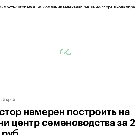
жимость
Autonews
РБК Компании
Телеканал
РБК Вино
Спорт
Школа упра
д
Стиль
Крипто
РБК Бизнес-среда
Дискуссионный клуб
Исследования
К
а контрагентов
Политика
Экономика
Бизнес
Технологии и медиа
Фина
ий край
стор намерен построить на
ни центр семеноводства за 
 руб.