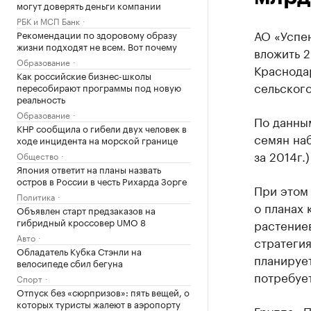
могут доверять деньги компании
РБК и МСП Банк
АО «Успе
Рекомендации по здоровому образу
жизни подходят не всем. Вот почему
вложить 2
Образование
Краснода
Как российские бизнес-школы
сельског
пересобирают программы под новую
реальность
Образование
По данны
КНР сообщила о гибели двух человек в
семян наб
ходе инцидента на морской границе
за 2014г.)
Общество
Япония ответит на планы назвать
остров в России в честь Рихарда Зорге
При этом
Политика
о планах 
Объявлен старт предзаказов на
гибридный кроссовер UMO 8
растениев
Авто
стратегия
Обладатель Кубка Стэнли на
планирует
велосипеде сбил бегуна
потребует
Спорт
Отпуск без «сюрпризов»: пять вещей, о
которых туристы жалеют в аэропорту
Группа «