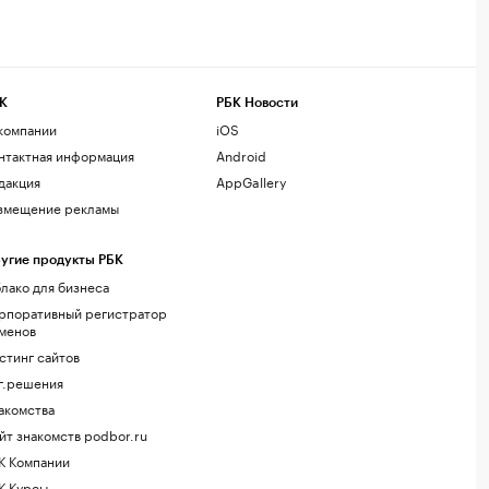
К
РБК Новости
компании
iOS
нтактная информация
Android
дакция
AppGallery
змещение рекламы
угие продукты РБК
лако для бизнеса
рпоративный регистратор
менов
стинг сайтов
г.решения
акомства
йт знакомств podbor.ru
К Компании
К Курсы